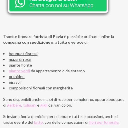
Tramite il nostro
fiorista di
Pavia
è possibile ordinare online la
consegna con spedizione gratuita
e
veloce
di:
bouquet floreali
mazzi di rose
piante fiorite
piante verdi
da appartamento o da esterno
orchidee
girasoli
composizioni floreali con margherite
Sono disponibili anche mazzi di rose per complenno, oppure bouquet
di
gerbere
,
tulipani
e
gigli
dai vari colori.
Si inviano fiori a domicilio per celebrare tutte le occasioni, anche il
triste evento del
lutto
, con delle composizioni di
fiori per funerale
.