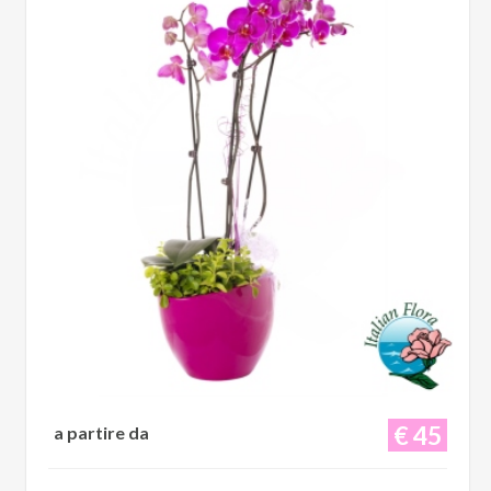
€ 45
a partire da