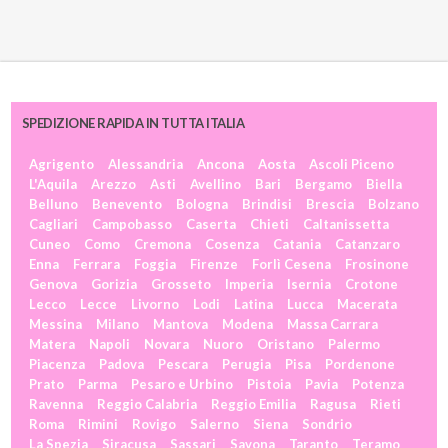
SPEDIZIONE RAPIDA IN TUTTA ITALIA
Agrigento
Alessandria
Ancona
Aosta
Ascoli Piceno
L'Aquila
Arezzo
Asti
Avellino
Bari
Bergamo
Biella
Belluno
Benevento
Bologna
Brindisi
Brescia
Bolzano
Cagliari
Campobasso
Caserta
Chieti
Caltanissetta
Cuneo
Como
Cremona
Cosenza
Catania
Catanzaro
Enna
Ferrara
Foggia
Firenze
Forlì Cesena
Frosinone
Genova
Gorizia
Grosseto
Imperia
Isernia
Crotone
Lecco
Lecce
Livorno
Lodi
Latina
Lucca
Macerata
Messina
Milano
Mantova
Modena
Massa Carrara
Matera
Napoli
Novara
Nuoro
Oristano
Palermo
Piacenza
Padova
Pescara
Perugia
Pisa
Pordenone
Prato
Parma
Pesaro e Urbino
Pistoia
Pavia
Potenza
Ravenna
Reggio Calabria
Reggio Emilia
Ragusa
Rieti
Roma
Rimini
Rovigo
Salerno
Siena
Sondrio
La Spezia
Siracusa
Sassari
Savona
Taranto
Teramo