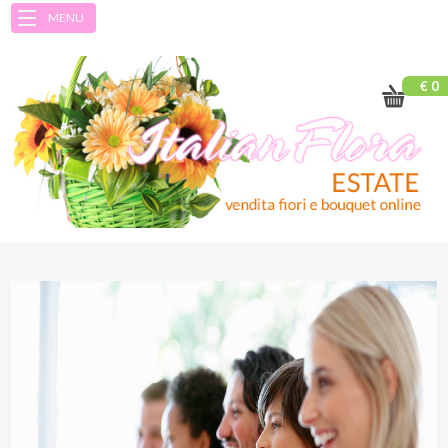
MENU
€ 0