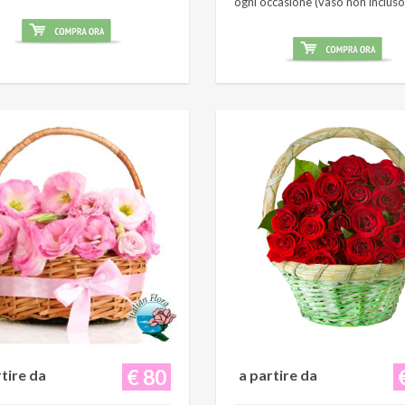
ogni occasione (vaso non incluso
€ 80
rtire da
a partire da