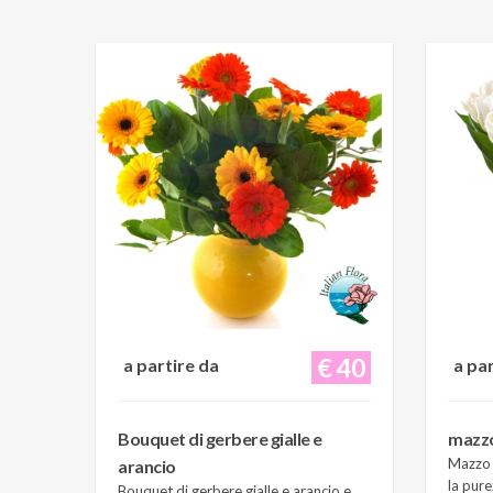
€ 40
a partire da
a pa
Bouquet di gerbere gialle e
mazzo 
Mazzo d
arancio
la pure
Bouquet di gerbere gialle e arancio e