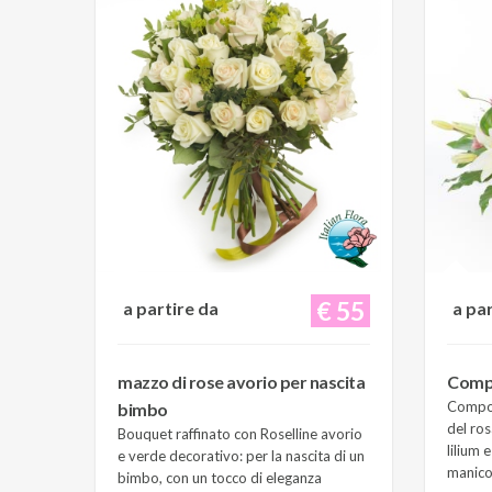
€ 55
a partire da
a pa
mazzo di rose avorio per nascita
Compo
Composi
bimbo
del ros
Bouquet raffinato con Roselline avorio
lilium 
e verde decorativo: per la nascita di un
manico 
bimbo, con un tocco di eleganza