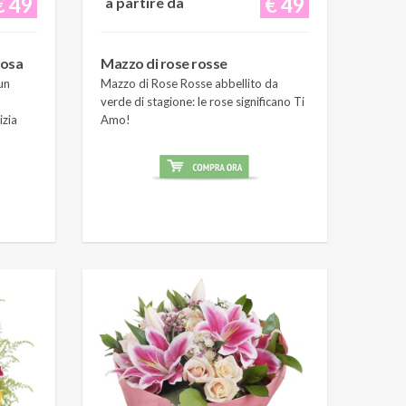
€ 49
€ 49
a partire da
rosa
Mazzo di rose rosse
un
Mazzo di Rose Rosse abbellito da
verde di stagione: le rose significano Ti
izia
Amo!