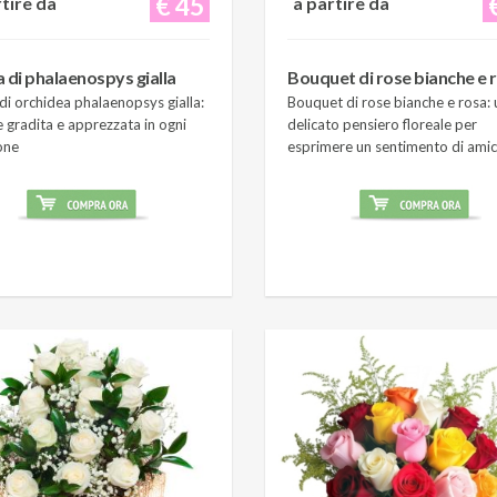
€ 45
rtire da
a partire da
a di phalaenospys gialla
Bouquet di rose bianche e 
di orchidea phalaenopsys gialla:
Bouquet di rose bianche e rosa: 
 gradita e apprezzata in ogni
delicato pensiero floreale per
one
esprimere un sentimento di amic