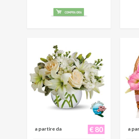
€ 80
a partire da
a pa