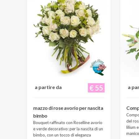
€ 55
a partire da
a pa
mazzo di rose avorio per nascita
Compo
Composi
bimbo
del ros
Bouquet raffinato con Roselline avorio
lilium 
e verde decorativo: per la nascita di un
manico 
bimbo, con un tocco di eleganza