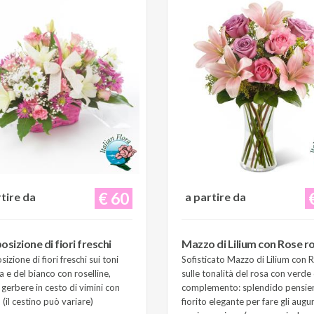
€ 60
rtire da
a partire da
sizione di fiori freschi
Mazzo di Lilium con Rose r
zione di fiori freschi sui toni
Sofisticato Mazzo di Lilium con 
a e del bianco con roselline,
sulle tonalità del rosa con verde 
e gerbere in cesto di vimini con
complemento: splendido pensie
(il cestino può variare)
fiorito elegante per fare gli augur