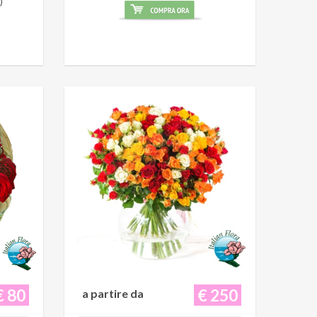
)
€ 80
€ 250
a partire da