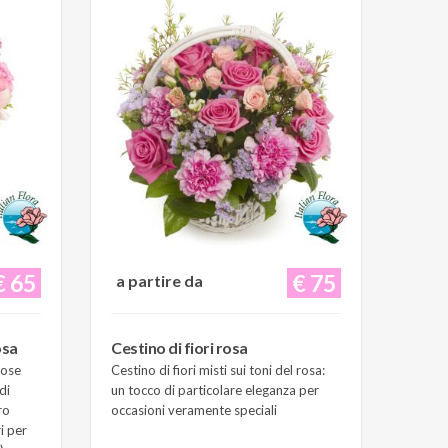
€ 65
€ 75
a partire da
osa
Cestino di fiori rosa
Rose
Cestino di fiori misti sui toni del rosa:
di
un tocco di particolare eleganza per
ro
occasioni veramente speciali
i per