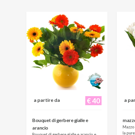
€ 40
a partire da
a pa
Bouquet di gerbere gialle e
mazzo 
Mazzo d
arancio
la pure
Bouquet di gerbere gialle e arancio e