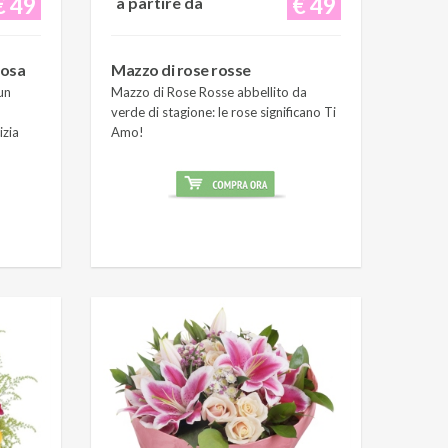
€ 49
€ 49
a partire da
rosa
Mazzo di rose rosse
un
Mazzo di Rose Rosse abbellito da
verde di stagione: le rose significano Ti
izia
Amo!