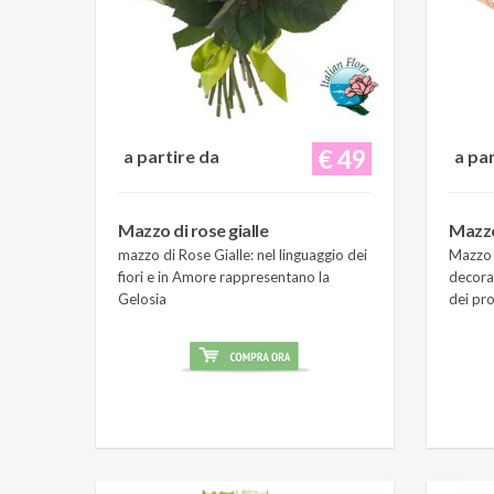
€ 49
a partire da
a pa
Mazzo di rose gialle
Mazzo
mazzo di Rose Gialle: nel linguaggio dei
Mazzo 
fiori e in Amore rappresentano la
decora
Gelosia
dei pro