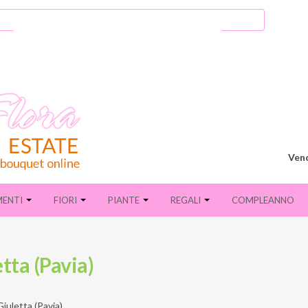
Vend
MENTI
FIORI
PIANTE
REGALI
COMPLEANNO
tta (Pavia)
iuletta (Pavia)