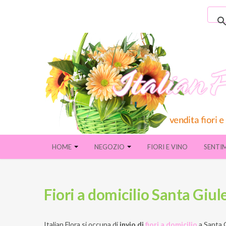
HOME
NEGOZIO
FIORI E VINO
SENTI
Fiori a domicilio Santa Giule
Italian Flora si occupa di
invio di
fiori a domicilio
a
Santa G