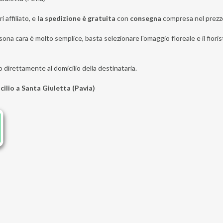
i affiliato, e
la spedizione è gratuita
con
consegna
compresa nel prezz
ona cara è molto semplice, basta selezionare l'omaggio floreale e il fiorist
o direttamente al domicilio della destinataria.
cilio a Santa Giuletta (Pavia)