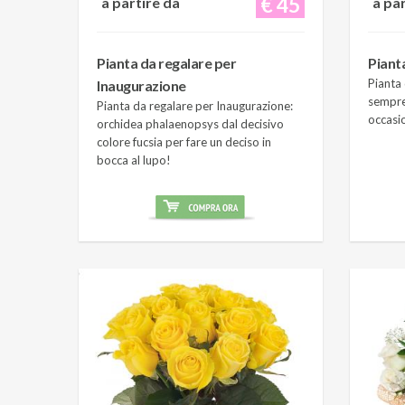
€ 45
a partire da
a pa
Pianta da regalare per
Piant
Pianta 
Inaugurazione
sempre
Pianta da regalare per Inaugurazione:
occasi
orchidea phalaenopsys dal decisivo
colore fucsia per fare un deciso in
bocca al lupo!