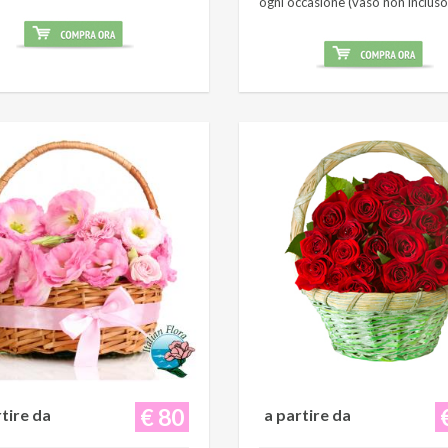
ogni occasione (vaso non incluso
€ 80
rtire da
a partire da