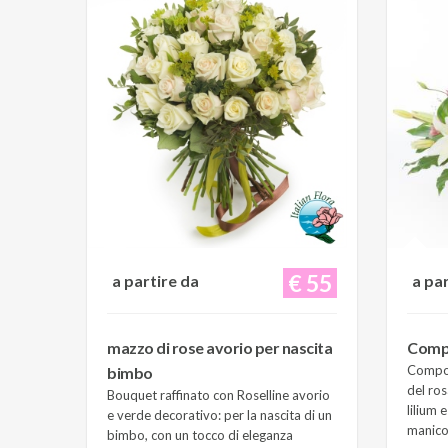
€ 55
a partire da
a pa
mazzo di rose avorio per nascita
Compo
Composi
bimbo
del ros
Bouquet raffinato con Roselline avorio
lilium 
e verde decorativo: per la nascita di un
manico 
bimbo, con un tocco di eleganza