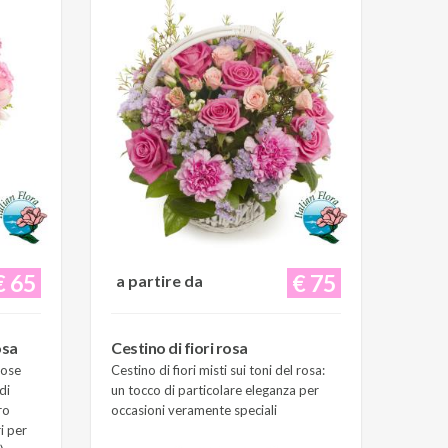
€ 65
€ 75
a partire da
osa
Cestino di fiori rosa
Rose
Cestino di fiori misti sui toni del rosa:
di
un tocco di particolare eleganza per
ro
occasioni veramente speciali
i per