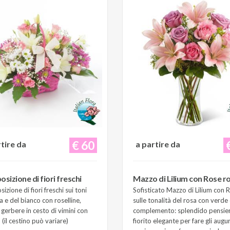
€ 60
rtire da
a partire da
sizione di fiori freschi
Mazzo di Lilium con Rose r
zione di fiori freschi sui toni
Sofisticato Mazzo di Lilium con 
a e del bianco con roselline,
sulle tonalità del rosa con verde 
e gerbere in cesto di vimini con
complemento: splendido pensie
(il cestino può variare)
fiorito elegante per fare gli augur