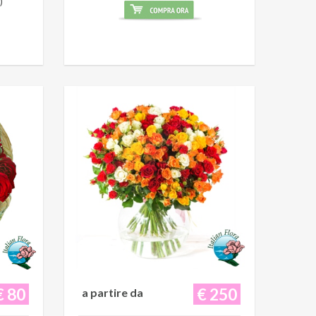
)
€ 80
€ 250
a partire da