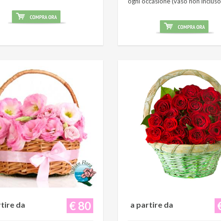
ogni occasione (vaso non incluso
€ 80
rtire da
a partire da