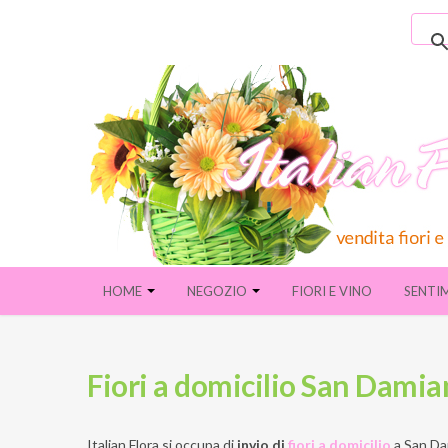
HOME
NEGOZIO
FIORI E VINO
SENTI
Fiori a domicilio San Damian
Italian Flora si occupa di
invio di
fiori a domicilio
a
San Dam