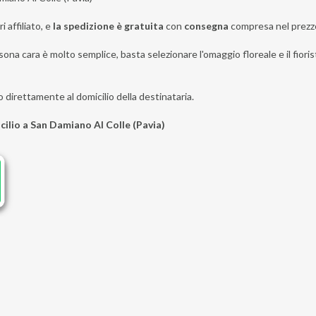
i affiliato, e
la spedizione è gratuita
con
consegna
compresa nel prezz
sona cara è molto semplice, basta selezionare l'omaggio floreale e il fiori
o direttamente al domicilio della destinataria.
cilio a San Damiano Al Colle (Pavia)