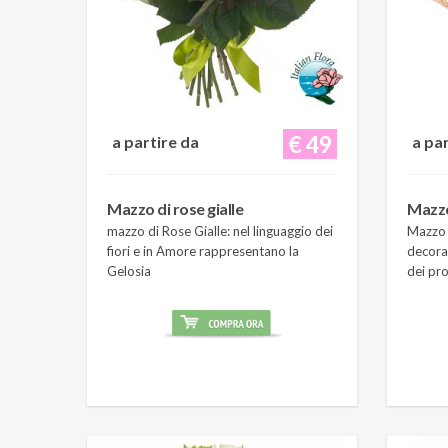
€ 49
a partire da
a pa
Mazzo di rose gialle
Mazzo
mazzo di Rose Gialle: nel linguaggio dei
Mazzo 
fiori e in Amore rappresentano la
decora
Gelosia
dei pro