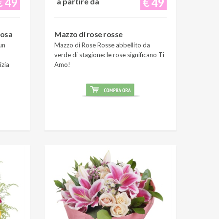
€ 49
€ 49
a partire da
rosa
Mazzo di rose rosse
un
Mazzo di Rose Rosse abbellito da
verde di stagione: le rose significano Ti
izia
Amo!