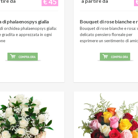
€ 45
rtire da
a partire da
a di phalaenospys gialla
Bouquet di rose bianche e 
di orchidea phalaenopsys gialla:
Bouquet di rose bianche e rosa: 
 gradita e apprezzata in ogni
delicato pensiero floreale per
one
esprimere un sentimento di amic