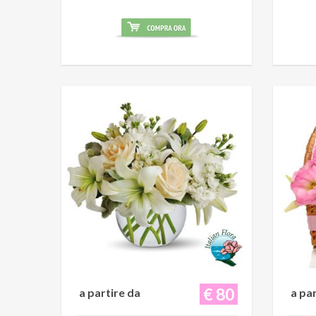
€ 80
a partire da
a pa