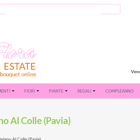
Vend
MENTI
FIORI
PIANTE
REGALI
COMPLEANNO
o Al Colle (Pavia)
iano Al Colle (Pavia)