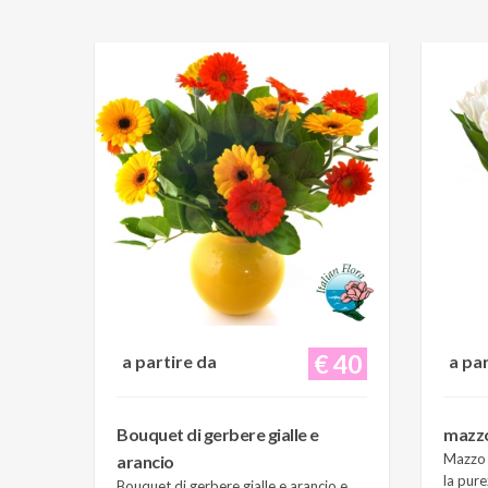
€ 40
a partire da
a pa
Bouquet di gerbere gialle e
mazzo 
Mazzo d
arancio
la pure
Bouquet di gerbere gialle e arancio e