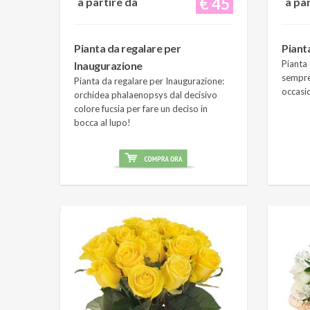
€ 45
a partire da
a pa
Pianta da regalare per
Piant
Pianta 
Inaugurazione
sempre
Pianta da regalare per Inaugurazione:
occasi
orchidea phalaenopsys dal decisivo
colore fucsia per fare un deciso in
bocca al lupo!