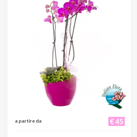
€ 45
a partire da