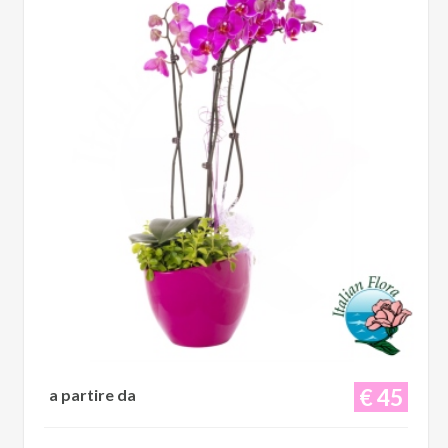
€ 45
a partire da