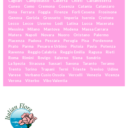
Cagliari
Campobasso
Caserta
Chieti
Caltanissetta
Cuneo
Como
Cremona
Cosenza
Catania
Catanzaro
Enna
Ferrara
Foggia
Firenze
Forlì Cesena
Frosinone
Genova
Gorizia
Grosseto
Imperia
Isernia
Crotone
Lecco
Lecce
Livorno
Lodi
Latina
Lucca
Macerata
Messina
Milano
Mantova
Modena
Massa Carrara
Matera
Napoli
Novara
Nuoro
Oristano
Palermo
Piacenza
Padova
Pescara
Perugia
Pisa
Pordenone
Prato
Parma
Pesaro e Urbino
Pistoia
Pavia
Potenza
Ravenna
Reggio Calabria
Reggio Emilia
Ragusa
Rieti
Roma
Rimini
Rovigo
Salerno
Siena
Sondrio
La Spezia
Siracusa
Sassari
Savona
Taranto
Teramo
Trento
Torino
Trapani
Terni
Trieste
Treviso
Udine
Varese
Verbano Cusio Ossola
Vercelli
Venezia
Vicenza
Verona
Viterbo
Vibo Valentia