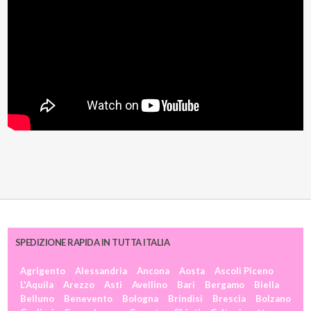
SPEDIZIONE RAPIDA IN TUTTA ITALIA
Agrigento
Alessandria
Ancona
Aosta
Ascoli Piceno
L'Aquila
Arezzo
Asti
Avellino
Bari
Bergamo
Biella
Belluno
Benevento
Bologna
Brindisi
Brescia
Bolzano