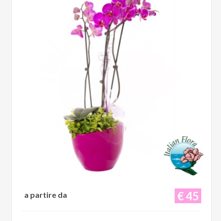
€ 45
a partire da