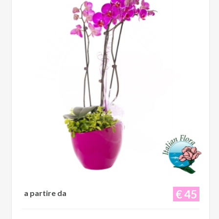
€ 45
a partire da