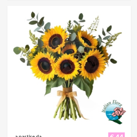
€ 44
a partire da