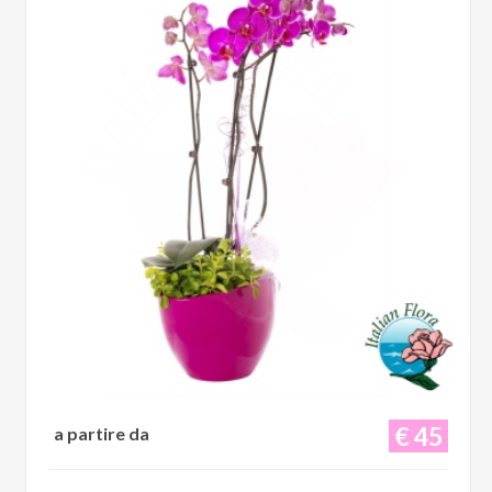
€ 45
a partire da