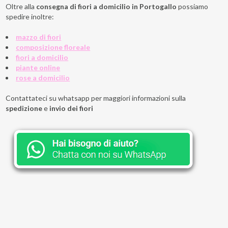
Oltre alla
consegna di fiori a domicilio in Portogallo
possiamo
spedire inoltre:
mazzo di fiori
composizione floreale
fiori a domicilio
piante online
rose a domicilio
Contattateci su whatsapp per maggiori informazioni sulla
spedizione
e
invio dei fiori