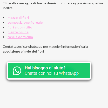
Oltre alla
consegna di fiori a domicilio in Jersey
possiamo spedire
inoltre:
mazzo di fiori
composizione floreale
fiori a domicilio
piante online
rose a domicilio
Contattateci su whatsapp per maggiori informazioni sulla
spedizione
e
invio dei fiori