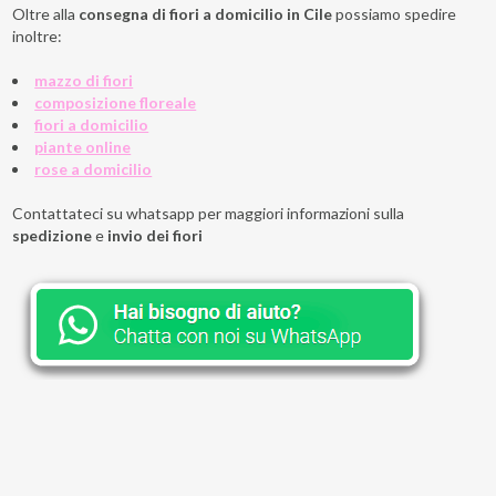
Oltre alla
consegna di fiori a domicilio in Cile
possiamo spedire
inoltre:
mazzo di fiori
composizione floreale
fiori a domicilio
piante online
rose a domicilio
Contattateci su whatsapp per maggiori informazioni sulla
spedizione
e
invio dei fiori