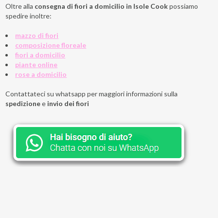
Oltre alla
consegna di fiori a domicilio in Isole Cook
possiamo
spedire inoltre:
mazzo di fiori
composizione floreale
fiori a domicilio
piante online
rose a domicilio
Contattateci su whatsapp per maggiori informazioni sulla
spedizione
e
invio dei fiori