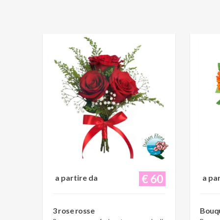
€ 60
a partire da
a pa
3 rose rosse
Bouqu