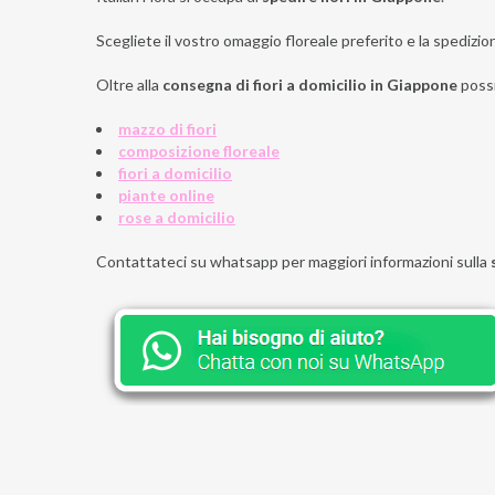
Scegliete il vostro omaggio floreale preferito e la spedizi
Oltre alla
consegna di fiori a domicilio in Giappone
poss
mazzo di fiori
composizione floreale
fiori a domicilio
piante online
rose a domicilio
Contattateci su whatsapp per maggiori informazioni sulla