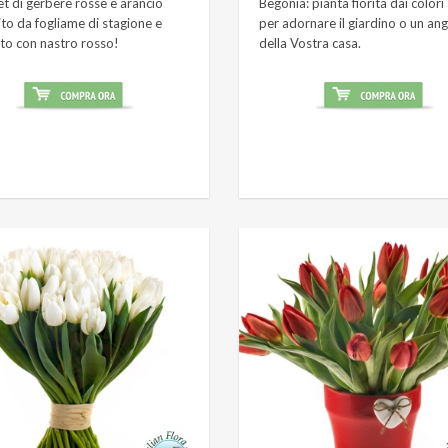
t di gerbere rosse e arancio
Begonia: pianta fiorita dai colori
ito da fogliame di stagione e
per adornare il giardino o un an
to con nastro rosso!
della Vostra casa.