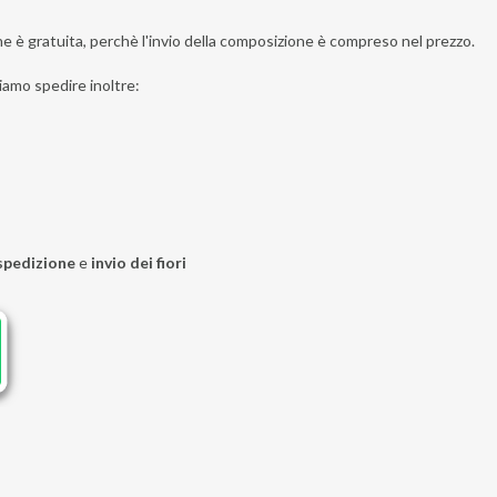
one è gratuita, perchè l'invio della composizione è compreso nel prezzo.
iamo spedire inoltre:
spedizione
e
invio dei fiori