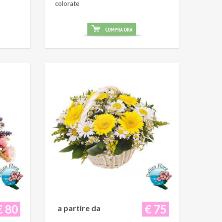
colorate
€ 80
€ 75
a partire da