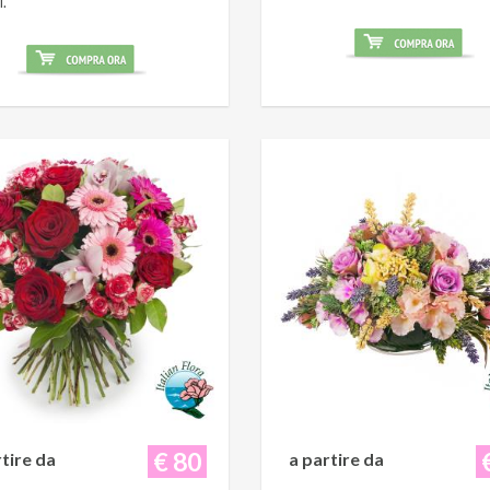
i.
€ 80
rtire da
a partire da