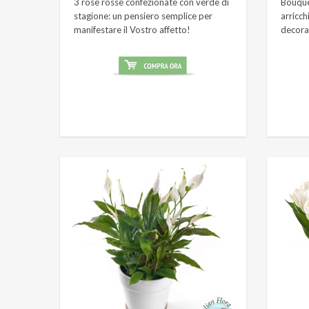
3 rose rosse confezionate con verde di
Bouque
stagione: un pensiero semplice per
arricch
manifestare il Vostro affetto!
decora