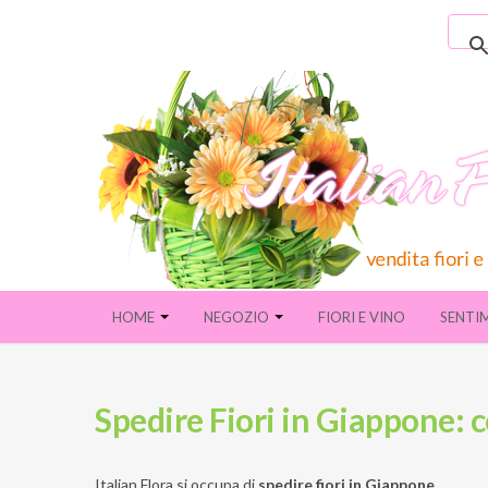
HOME
NEGOZIO
FIORI E VINO
SENTI
Spedire Fiori in Giappone: 
Italian Flora si occupa di
spedire fiori in Giappone
.