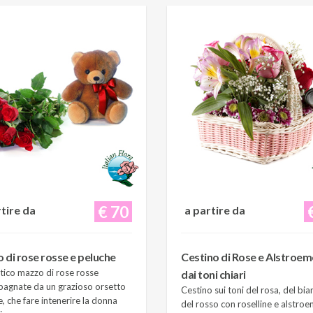
€ 70
rtire da
a partire da
 di rose rosse e peluche
Cestino di Rose e Alstroem
ico mazzo di rose rosse
dai toni chiari
agnate da un grazioso orsetto
Cestino sui toni del rosa, del bia
, che fare intenerire la donna
del rosso con roselline e alstroe