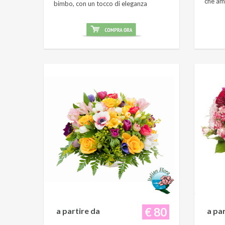
che am
bimbo, con un tocco di eleganza
€ 80
a partire da
a pa