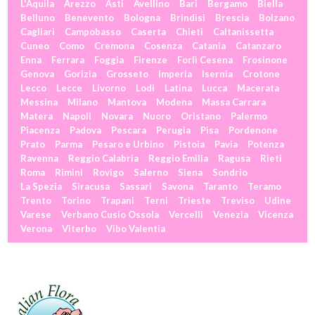
L'Aquila
Arezzo
Asti
Avellino
Bari
Bergamo
Biella
Belluno
Benevento
Bologna
Brindisi
Brescia
Bolzano
Cagliari
Campobasso
Caserta
Chieti
Caltanissetta
Cuneo
Como
Cremona
Cosenza
Catania
Catanzaro
Enna
Ferrara
Foggia
Firenze
Forlì Cesena
Frosinone
Genova
Gorizia
Grosseto
Imperia
Isernia
Crotone
Lecco
Lecce
Livorno
Lodi
Latina
Lucca
Macerata
Messina
Milano
Mantova
Modena
Massa Carrara
Matera
Napoli
Novara
Nuoro
Oristano
Palermo
Piacenza
Padova
Pescara
Perugia
Pisa
Pordenone
Prato
Parma
Pesaro e Urbino
Pistoia
Pavia
Potenza
Ravenna
Reggio Calabria
Reggio Emilia
Ragusa
Rieti
Roma
Rimini
Rovigo
Salerno
Siena
Sondrio
La Spezia
Siracusa
Sassari
Savona
Taranto
Teramo
Trento
Torino
Trapani
Terni
Trieste
Treviso
Udine
Varese
Verbano Cusio Ossola
Vercelli
Venezia
Vicenza
Verona
Viterbo
Vibo Valentia