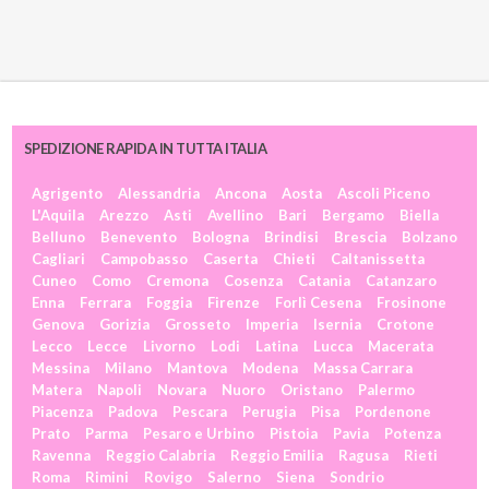
SPEDIZIONE RAPIDA IN TUTTA ITALIA
Agrigento
Alessandria
Ancona
Aosta
Ascoli Piceno
L'Aquila
Arezzo
Asti
Avellino
Bari
Bergamo
Biella
Belluno
Benevento
Bologna
Brindisi
Brescia
Bolzano
Cagliari
Campobasso
Caserta
Chieti
Caltanissetta
Cuneo
Como
Cremona
Cosenza
Catania
Catanzaro
Enna
Ferrara
Foggia
Firenze
Forlì Cesena
Frosinone
Genova
Gorizia
Grosseto
Imperia
Isernia
Crotone
Lecco
Lecce
Livorno
Lodi
Latina
Lucca
Macerata
Messina
Milano
Mantova
Modena
Massa Carrara
Matera
Napoli
Novara
Nuoro
Oristano
Palermo
Piacenza
Padova
Pescara
Perugia
Pisa
Pordenone
Prato
Parma
Pesaro e Urbino
Pistoia
Pavia
Potenza
Ravenna
Reggio Calabria
Reggio Emilia
Ragusa
Rieti
Roma
Rimini
Rovigo
Salerno
Siena
Sondrio