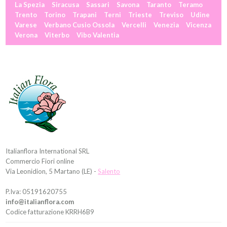
La Spezia
Siracusa
Sassari
Savona
Taranto
Teramo
Trento
Torino
Trapani
Terni
Trieste
Treviso
Udine
Varese
Verbano Cusio Ossola
Vercelli
Venezia
Vicenza
Verona
Viterbo
Vibo Valentia
Italianflora International SRL
Commercio Fiori online
Via Leonidion, 5 Martano (LE) -
Salento
P.Iva: 05191620755
info@italianflora.com
Codice fatturazione KRRH6B9