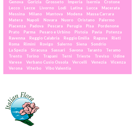
Genova
Gorizia
Grosseto
Imperia
Isernia
Crotone
Lecco
Lecce
Livorno
Lodi
Latina
Lucca
Macerata
Messina
Milano
Mantova
Modena
Massa Carrara
Matera
Napoli
Novara
Nuoro
Oristano
Palermo
Piacenza
Padova
Pescara
Perugia
Pisa
Pordenone
Prato
Parma
Pesaro e Urbino
Pistoia
Pavia
Potenza
Ravenna
Reggio Calabria
Reggio Emilia
Ragusa
Rieti
Roma
Rimini
Rovigo
Salerno
Siena
Sondrio
La Spezia
Siracusa
Sassari
Savona
Taranto
Teramo
Trento
Torino
Trapani
Terni
Trieste
Treviso
Udine
Varese
Verbano Cusio Ossola
Vercelli
Venezia
Vicenza
Verona
Viterbo
Vibo Valentia