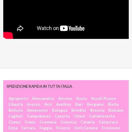
SPEDIZIONE RAPIDA IN TUTTA ITALIA
Agrigento
Alessandria
Ancona
Aosta
Ascoli Piceno
L'Aquila
Arezzo
Asti
Avellino
Bari
Bergamo
Biella
Belluno
Benevento
Bologna
Brindisi
Brescia
Bolzano
Cagliari
Campobasso
Caserta
Chieti
Caltanissetta
Cuneo
Como
Cremona
Cosenza
Catania
Catanzaro
Enna
Ferrara
Foggia
Firenze
Forlì Cesena
Frosinone