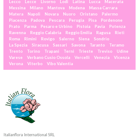
Lecco
Lecce
Livorno
Lodi
Latina
Lucca
Macerata
Messina
Milano
Mantova
Modena
Massa Carrara
Matera
Napoli
Novara
Nuoro
Oristano
Palermo
Piacenza
Padova
Pescara
Perugia
Pisa
Pordenone
Prato
Parma
Pesaro e Urbino
Pistoia
Pavia
Potenza
Ravenna
Reggio Calabria
Reggio Emilia
Ragusa
Rieti
Roma
Rimini
Rovigo
Salerno
Siena
Sondrio
La Spezia
Siracusa
Sassari
Savona
Taranto
Teramo
Trento
Torino
Trapani
Terni
Trieste
Treviso
Udine
Varese
Verbano Cusio Ossola
Vercelli
Venezia
Vicenza
Verona
Viterbo
Vibo Valentia
Italianflora International SRL