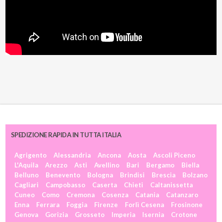
SPEDIZIONE RAPIDA IN TUTTA ITALIA
Agrigento
Alessandria
Ancona
Aosta
Ascoli Piceno
L'Aquila
Arezzo
Asti
Avellino
Bari
Bergamo
Biella
Belluno
Benevento
Bologna
Brindisi
Brescia
Bolzano
Cagliari
Campobasso
Caserta
Chieti
Caltanissetta
Cuneo
Como
Cremona
Cosenza
Catania
Catanzaro
Enna
Ferrara
Foggia
Firenze
Forlì Cesena
Frosinone
Genova
Gorizia
Grosseto
Imperia
Isernia
Crotone