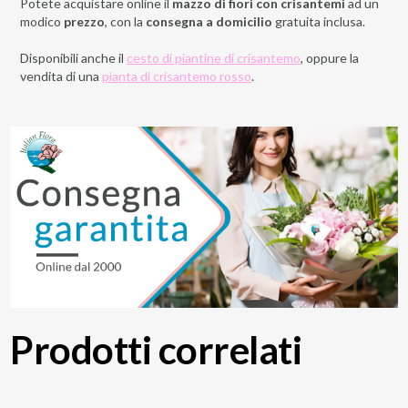
Potete acquistare online il
mazzo di fiori con crisantemi
ad un
modico
prezzo
, con la
consegna a domicilio
gratuita inclusa.
Disponibili anche il
cesto di piantine di crisantemo
, oppure la
vendita di una
pianta di crisantemo rosso
.
Prodotti correlati