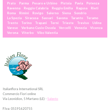
Prato
Parma
Pesaro e Urbino
Pistoia
Pavia
Potenza
Ravenna
Reggio Calabria
Reggio Emilia
Ragusa
Rieti
Roma
Rimini
Rovigo
Salerno
Siena
Sondrio
La Spezia
Siracusa
Sassari
Savona
Taranto
Teramo
Trento
Torino
Trapani
Terni
Trieste
Treviso
Udine
Varese
Verbano Cusio Ossola
Vercelli
Venezia
Vicenza
Verona
Viterbo
Vibo Valentia
Italianflora International SRL
Commercio Fiori online
Via Leonidion, 5 Martano (LE) -
Salento
P.Iva: 05191620755