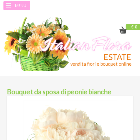
MENU
€ 0
Bouquet da sposa di peonie bianche