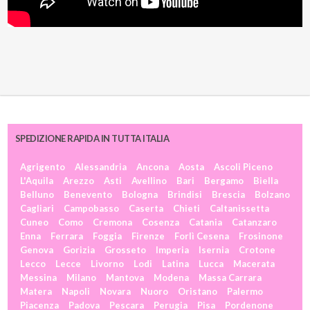
SPEDIZIONE RAPIDA IN TUTTA ITALIA
Agrigento
Alessandria
Ancona
Aosta
Ascoli Piceno
L'Aquila
Arezzo
Asti
Avellino
Bari
Bergamo
Biella
Belluno
Benevento
Bologna
Brindisi
Brescia
Bolzano
Cagliari
Campobasso
Caserta
Chieti
Caltanissetta
Cuneo
Como
Cremona
Cosenza
Catania
Catanzaro
Enna
Ferrara
Foggia
Firenze
Forlì Cesena
Frosinone
Genova
Gorizia
Grosseto
Imperia
Isernia
Crotone
Lecco
Lecce
Livorno
Lodi
Latina
Lucca
Macerata
Messina
Milano
Mantova
Modena
Massa Carrara
Matera
Napoli
Novara
Nuoro
Oristano
Palermo
Piacenza
Padova
Pescara
Perugia
Pisa
Pordenone