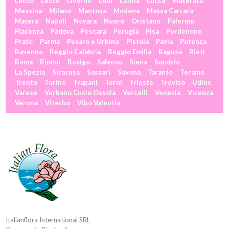
Lecco
Lecce
Livorno
Lodi
Latina
Lucca
Macerata
Messina
Milano
Mantova
Modena
Massa Carrara
Matera
Napoli
Novara
Nuoro
Oristano
Palermo
Piacenza
Padova
Pescara
Perugia
Pisa
Pordenone
Prato
Parma
Pesaro e Urbino
Pistoia
Pavia
Potenza
Ravenna
Reggio Calabria
Reggio Emilia
Ragusa
Rieti
Roma
Rimini
Rovigo
Salerno
Siena
Sondrio
La Spezia
Siracusa
Sassari
Savona
Taranto
Teramo
Trento
Torino
Trapani
Terni
Trieste
Treviso
Udine
Varese
Verbano Cusio Ossola
Vercelli
Venezia
Vicenza
Verona
Viterbo
Vibo Valentia
Italianflora International SRL