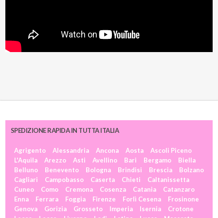
SPEDIZIONE RAPIDA IN TUTTA ITALIA
Agrigento
Alessandria
Ancona
Aosta
Ascoli Piceno
L'Aquila
Arezzo
Asti
Avellino
Bari
Bergamo
Biella
Belluno
Benevento
Bologna
Brindisi
Brescia
Bolzano
Cagliari
Campobasso
Caserta
Chieti
Caltanissetta
Cuneo
Como
Cremona
Cosenza
Catania
Catanzaro
Enna
Ferrara
Foggia
Firenze
Forlì Cesena
Frosinone
Genova
Gorizia
Grosseto
Imperia
Isernia
Crotone