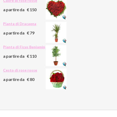
Cuore di rose rosse
a partire da
€ 150
Pianta di Dracaena
a partire da
€ 79
Pianta di Ficus Benjamin
a partire da
€ 110
Cesto di rose rosse
a partire da
€ 80