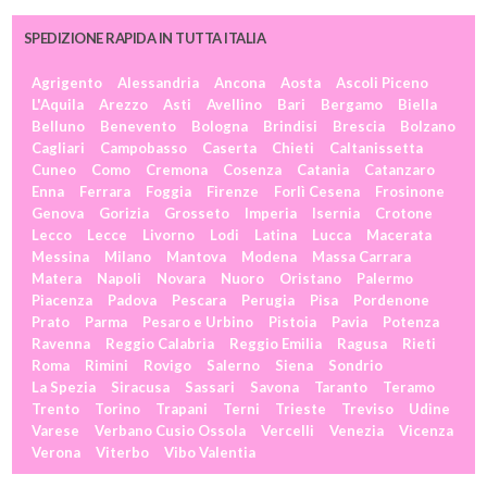
SPEDIZIONE RAPIDA IN TUTTA ITALIA
Agrigento
Alessandria
Ancona
Aosta
Ascoli Piceno
L'Aquila
Arezzo
Asti
Avellino
Bari
Bergamo
Biella
Belluno
Benevento
Bologna
Brindisi
Brescia
Bolzano
Cagliari
Campobasso
Caserta
Chieti
Caltanissetta
Cuneo
Como
Cremona
Cosenza
Catania
Catanzaro
Enna
Ferrara
Foggia
Firenze
Forlì Cesena
Frosinone
Genova
Gorizia
Grosseto
Imperia
Isernia
Crotone
Lecco
Lecce
Livorno
Lodi
Latina
Lucca
Macerata
Messina
Milano
Mantova
Modena
Massa Carrara
Matera
Napoli
Novara
Nuoro
Oristano
Palermo
Piacenza
Padova
Pescara
Perugia
Pisa
Pordenone
Prato
Parma
Pesaro e Urbino
Pistoia
Pavia
Potenza
Ravenna
Reggio Calabria
Reggio Emilia
Ragusa
Rieti
Roma
Rimini
Rovigo
Salerno
Siena
Sondrio
La Spezia
Siracusa
Sassari
Savona
Taranto
Teramo
Trento
Torino
Trapani
Terni
Trieste
Treviso
Udine
Varese
Verbano Cusio Ossola
Vercelli
Venezia
Vicenza
Verona
Viterbo
Vibo Valentia