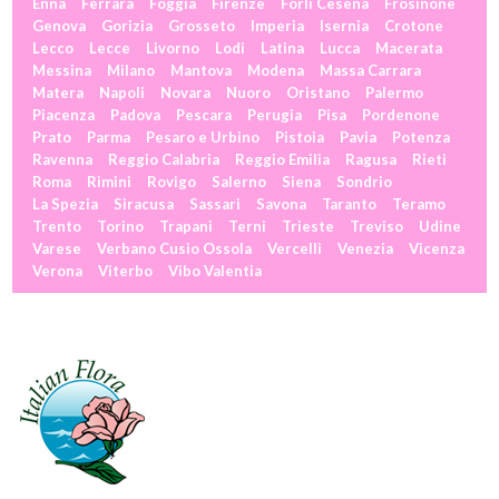
Enna
Ferrara
Foggia
Firenze
Forlì Cesena
Frosinone
Genova
Gorizia
Grosseto
Imperia
Isernia
Crotone
Lecco
Lecce
Livorno
Lodi
Latina
Lucca
Macerata
Messina
Milano
Mantova
Modena
Massa Carrara
Matera
Napoli
Novara
Nuoro
Oristano
Palermo
Piacenza
Padova
Pescara
Perugia
Pisa
Pordenone
Prato
Parma
Pesaro e Urbino
Pistoia
Pavia
Potenza
Ravenna
Reggio Calabria
Reggio Emilia
Ragusa
Rieti
Roma
Rimini
Rovigo
Salerno
Siena
Sondrio
La Spezia
Siracusa
Sassari
Savona
Taranto
Teramo
Trento
Torino
Trapani
Terni
Trieste
Treviso
Udine
Varese
Verbano Cusio Ossola
Vercelli
Venezia
Vicenza
Verona
Viterbo
Vibo Valentia