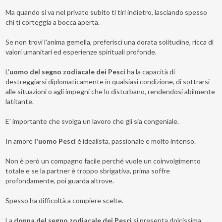
Ma quando si va nel privato subito ti tiri indietro, lasciando spesso
chi ti corteggia a bocca aperta.
Se non trovi l'anima gemella, preferisci una dorata solitudine, ricca di
valori umanitari ed esperienze spirituali profonde.
L'
uomo del segno zodiacale dei Pesci
ha la capacità di
destreggiarsi diplomaticamente in qualsiasi condizione, di sottrarsi
alle situazioni o agli impegni che lo disturbano, rendendosi abilmente
latitante.
E' importante che svolga un lavoro che gli sia congeniale.
In amore
l'uomo Pesci
è idealista, passionale e molto intenso.
Non è però un compagno facile perché vuole un coinvolgimento
totale e se la partner è troppo sbrigativa, prima soffre
profondamente, poi guarda altrove.
Spesso ha difficoltà a compiere scelte.
La
donna del segno zodiacale dei Pesci
si presenta dolcissima,