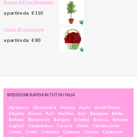
Pianta di Ficus Benjamin
a partire da
€ 110
Cesto di rose rosse
a partire da
€ 80
SPEDIZIONE RAPIDA IN TUTTA ITALIA
Agrigento
Alessandria
Ancona
Aosta
Ascoli Piceno
L'Aquila
Arezzo
Asti
Avellino
Bari
Bergamo
Biella
Belluno
Benevento
Bologna
Brindisi
Brescia
Bolzano
Cagliari
Campobasso
Caserta
Chieti
Caltanissetta
Cuneo
Como
Cremona
Cosenza
Catania
Catanzaro