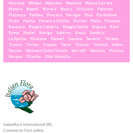
Messina
Milano
Mantova
Modena
Massa Carrara
Matera
Napoli
Novara
Nuoro
Oristano
Palermo
Piacenza
Padova
Pescara
Perugia
Pisa
Pordenone
Prato
Parma
Pesaro e Urbino
Pistoia
Pavia
Potenza
Ravenna
Reggio Calabria
Reggio Emilia
Ragusa
Rieti
Roma
Rimini
Rovigo
Salerno
Siena
Sondrio
La Spezia
Siracusa
Sassari
Savona
Taranto
Teramo
Trento
Torino
Trapani
Terni
Trieste
Treviso
Udine
Varese
Verbano Cusio Ossola
Vercelli
Venezia
Vicenza
Verona
Viterbo
Vibo Valentia
Italianflora International SRL
Commercio Fiori online