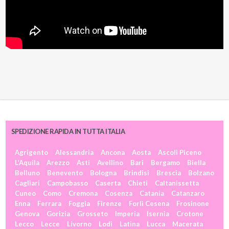
SPEDIZIONE RAPIDA IN TUTTA ITALIA
Agrigento
Alessandria
Ancona
Aosta
Ascoli Piceno
L'Aquila
Arezzo
Asti
Avellino
Bari
Bergamo
Biella
Belluno
Benevento
Bologna
Brindisi
Brescia
Bolzano
Cagliari
Campobasso
Caserta
Chieti
Caltanissetta
Cuneo
Como
Cremona
Cosenza
Catania
Catanzaro
Enna
Ferrara
Foggia
Firenze
Forlì Cesena
Frosinone
Genova
Gorizia
Grosseto
Imperia
Isernia
Crotone
Lecco
Lecce
Livorno
Lodi
Latina
Lucca
Macerata