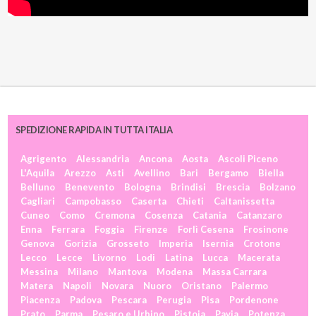
SPEDIZIONE RAPIDA IN TUTTA ITALIA
Agrigento
Alessandria
Ancona
Aosta
Ascoli Piceno
L'Aquila
Arezzo
Asti
Avellino
Bari
Bergamo
Biella
Belluno
Benevento
Bologna
Brindisi
Brescia
Bolzano
Cagliari
Campobasso
Caserta
Chieti
Caltanissetta
Cuneo
Como
Cremona
Cosenza
Catania
Catanzaro
Enna
Ferrara
Foggia
Firenze
Forlì Cesena
Frosinone
Genova
Gorizia
Grosseto
Imperia
Isernia
Crotone
Lecco
Lecce
Livorno
Lodi
Latina
Lucca
Macerata
Messina
Milano
Mantova
Modena
Massa Carrara
Matera
Napoli
Novara
Nuoro
Oristano
Palermo
Piacenza
Padova
Pescara
Perugia
Pisa
Pordenone
Prato
Parma
Pesaro e Urbino
Pistoia
Pavia
Potenza