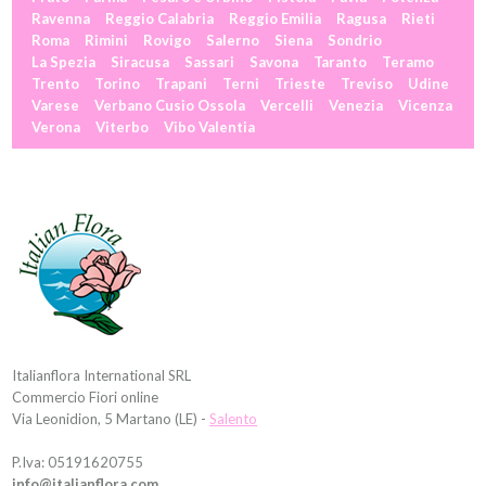
Ravenna
Reggio Calabria
Reggio Emilia
Ragusa
Rieti
Roma
Rimini
Rovigo
Salerno
Siena
Sondrio
La Spezia
Siracusa
Sassari
Savona
Taranto
Teramo
Trento
Torino
Trapani
Terni
Trieste
Treviso
Udine
Varese
Verbano Cusio Ossola
Vercelli
Venezia
Vicenza
Verona
Viterbo
Vibo Valentia
Italianflora International SRL
Commercio Fiori online
Via Leonidion, 5 Martano (LE) -
Salento
P.Iva: 05191620755
info@italianflora.com