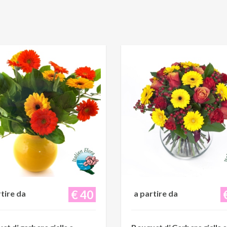
€ 40
rtire da
a partire da