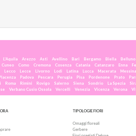
L'Aquila
Arezzo
Asti
Avellino
Bari
Bergamo
Biella
Belluno
Cuneo
Como
Cremona
Cosenza
Catania
Catanzaro
Enna
Fe
Lecco
Lecce
Livorno
Lodi
Latina
Lucca
Macerata
Messin
Piacenza
Padova
Pescara
Perugia
Pisa
Pordenone
Prato
Pa
i
Roma
Rimini
Rovigo
Salerno
Siena
Sondrio
La Spezia
Sir
ese
Verbano Cusio Ossola
Vercelli
Venezia
Vicenza
Verona
Vi
LORA
TIPOLOGIE FIORI
Omaggi floreali
prare
Gerbere
i
Fiori pregiati Deluxe