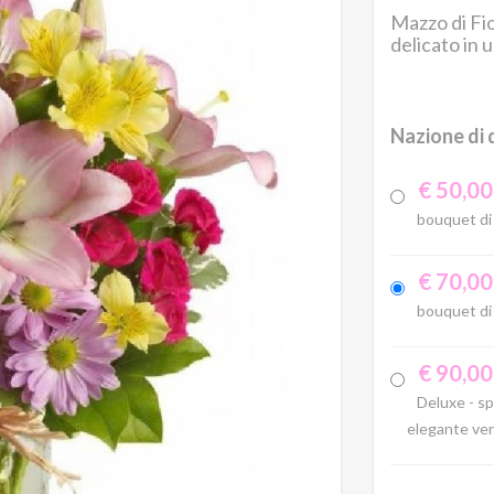
Mazzo di Fio
delicato in 
Nazione di 
€ 50,00
bouquet di F
€ 70,00
bouquet di F
€ 90,00
Deluxe - spl
elegante ver