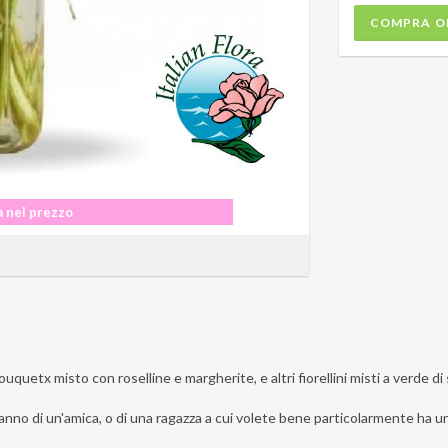
COMPRA O
 nel prezzo
bouquetx misto con roselline e margherite, e altri fiorellini misti a verde di
eanno di un'amica, o di una ragazza a cui volete bene particolarmente ha u