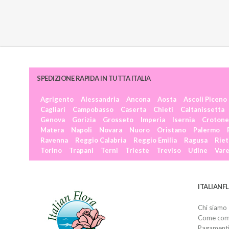
SPEDIZIONE RAPIDA IN TUTTA ITALIA
Agrigento
Alessandria
Ancona
Aosta
Ascoli Piceno
Cagliari
Campobasso
Caserta
Chieti
Caltanissetta
Genova
Gorizia
Grosseto
Imperia
Isernia
Crotone
Matera
Napoli
Novara
Nuoro
Oristano
Palermo
Ravenna
Reggio Calabria
Reggio Emilia
Ragusa
Riet
Torino
Trapani
Terni
Trieste
Treviso
Udine
Var
ITALIANF
Chi siamo
Come com
Pagament