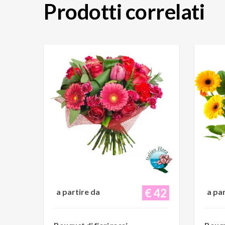
Prodotti correlati
€ 42
a partire da
a pa