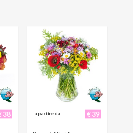
€ 38
€ 39
a partire da