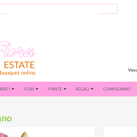
Vend
MENTI
FIORI
PIANTE
REGALI
COMPLEANNO
nno