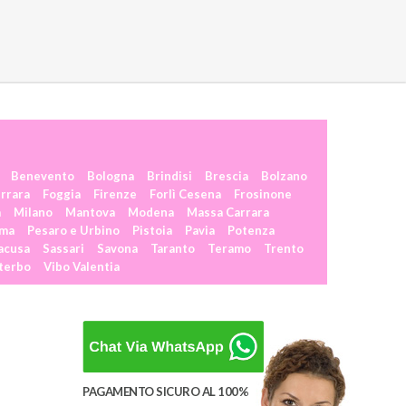
Benevento
Bologna
Brindisi
Brescia
Bolzano
rrara
Foggia
Firenze
Forlì Cesena
Frosinone
a
Milano
Mantova
Modena
Massa Carrara
rma
Pesaro e Urbino
Pistoia
Pavia
Potenza
acusa
Sassari
Savona
Taranto
Teramo
Trento
terbo
Vibo Valentia
PAGAMENTO SICURO AL 100%