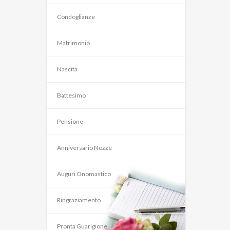
Condoglianze
Matrimonio
Nascita
Battesimo
Pensione
Anniversario Nozze
Auguri Onomastico
Ringraziamento
Pronta Guarigione