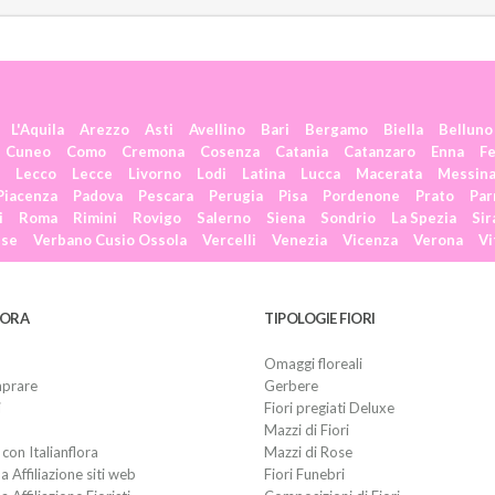
L'Aquila
Arezzo
Asti
Avellino
Bari
Bergamo
Biella
Belluno
Cuneo
Como
Cremona
Cosenza
Catania
Catanzaro
Enna
Fe
Lecco
Lecce
Livorno
Lodi
Latina
Lucca
Macerata
Messin
Piacenza
Padova
Pescara
Perugia
Pisa
Pordenone
Prato
Pa
i
Roma
Rimini
Rovigo
Salerno
Siena
Sondrio
La Spezia
Sir
ese
Verbano Cusio Ossola
Vercelli
Venezia
Vicenza
Verona
Vi
LORA
TIPOLOGIE FIORI
Omaggi floreali
prare
Gerbere
i
Fiori pregiati Deluxe
Mazzi di Fiori
con Italianflora
Mazzi di Rose
Affiliazione siti web
Fiori Funebri