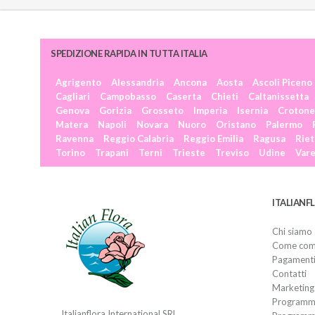
SPEDIZIONE RAPIDA IN TUTTA ITALIA
Agrigento
Alessandria
Ancona
Aosta
Ascoli Piceno
Cagliari
Campobasso
Caserta
Chieti
Caltanissetta
Genova
Gorizia
Grosseto
Imperia
Isernia
Crotone
Matera
Napoli
Novara
Nuoro
Oristano
Palermo
Ravenna
Reggio Calabria
Reggio Emilia
Ragusa
Riet
Torino
Trapani
Terni
Trieste
Treviso
Udine
Var
ITALIANF
Chi siamo
Come com
Pagament
Contatti
Marketing 
Programma 
Italianflora International SRL