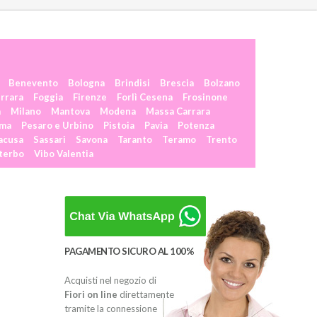
Benevento
Bologna
Brindisi
Brescia
Bolzano
rrara
Foggia
Firenze
Forlì Cesena
Frosinone
a
Milano
Mantova
Modena
Massa Carrara
rma
Pesaro e Urbino
Pistoia
Pavia
Potenza
acusa
Sassari
Savona
Taranto
Teramo
Trento
terbo
Vibo Valentia
PAGAMENTO SICURO AL 100%
Acquisti nel negozio di
Fiori on line
direttamente
tramite la connessione