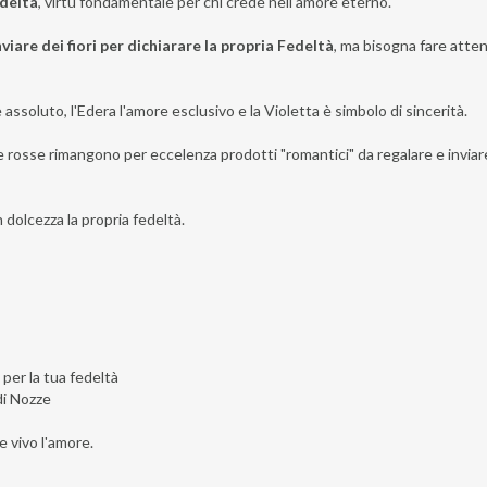
edeltà
, virtù fondamentale per chi crede nell'amore eterno.
nviare dei fiori per dichiarare la propria Fedeltà
, ma bisogna fare atte
assoluto, l'Edera l'amore esclusivo e la Violetta è simbolo di sincerità.
se rosse rimangono per eccelenza prodotti "romantici" da regalare e inviare
n dolcezza la propria fedeltà.
 per la tua fedeltà
di Nozze
e vivo l'amore.