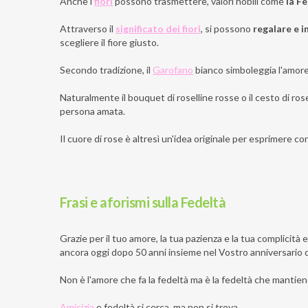
Anche i
fiori
possono trasmettere, valori nobili come
la F
Attraverso il
significato dei fiori
, si possono
regalare e i
scegliere il fiore giusto.
Secondo tradizione, il
Garofano
bianco simboleggia l'amore 
Naturalmente il bouquet di roselline rosse o il cesto di ro
persona amata.
Il cuore di rose è altresì un'idea originale per esprimere co
Frasi e aforismi sulla Fedeltà
Grazie per il tuo amore, la tua pazienza e la tua complicità e
ancora oggi dopo 50 anni insieme nel Vostro anniversario 
Non è l'amore che fa la fedeltà ma è la fedeltà che mantien
Amicizia
e fedeltà si cerca, ma non si trova.