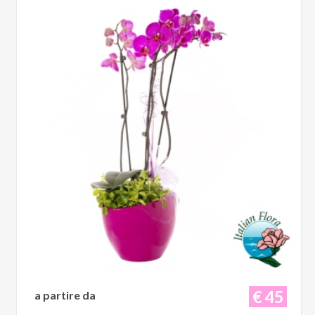
€ 45
a partire da