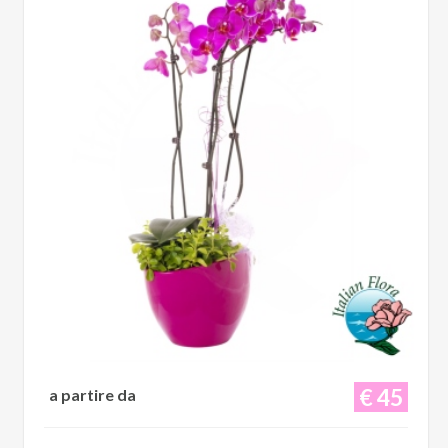
€ 45
a partire da