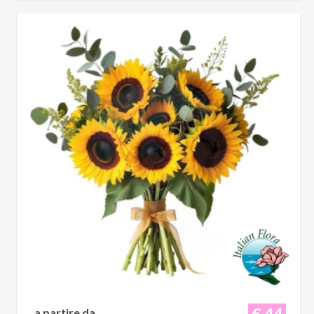
€ 44
a partire da