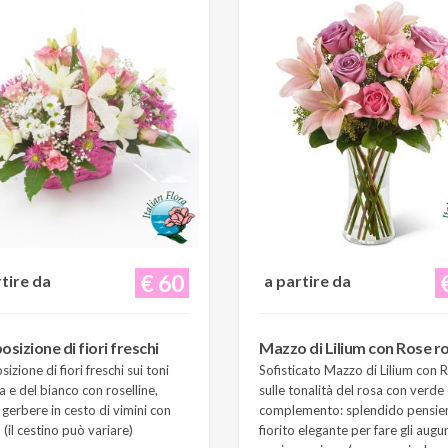
€ 60
rtire da
a partire da
sizione di fiori freschi
Mazzo di Lilium con Rose r
zione di fiori freschi sui toni
Sofisticato Mazzo di Lilium con 
a e del bianco con roselline,
sulle tonalità del rosa con verde 
e gerbere in cesto di vimini con
complemento: splendido pensie
(il cestino può variare)
fiorito elegante per fare gli augur