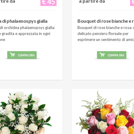
€ 45
rtire da
a partire da
a di phalaenospys gialla
Bouquet di rose bianche e 
di orchidea phalaenopsys gialla:
Bouquet di rose bianche e rosa: 
 gradita e apprezzata in ogni
delicato pensiero floreale per
one
esprimere un sentimento di amic