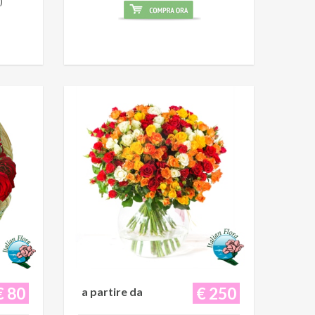
)
€ 80
€ 250
a partire da