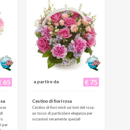
€ 65
€ 75
a partire da
osa
Cestino di fiori rosa
Rose
Cestino di fiori misti sui toni del rosa:
di
un tocco di particolare eleganza per
ro
occasioni veramente speciali
i per