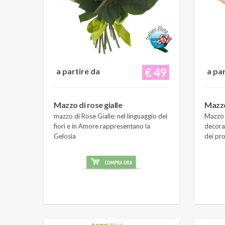
€ 49
a partire da
a pa
Mazzo di rose gialle
Mazzo
mazzo di Rose Gialle: nel linguaggio dei
Mazzo 
fiori e in Amore rappresentano la
decora
Gelosia
dei pro