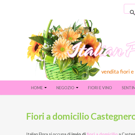
HOME
NEGOZIO
FIORI E VINO
SENTI
Fiori a domicilio Castegner
Italian Flora si occupa di
invio di
fiori a domicilio
a
Casteg