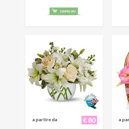
€ 80
a partire da
a pa