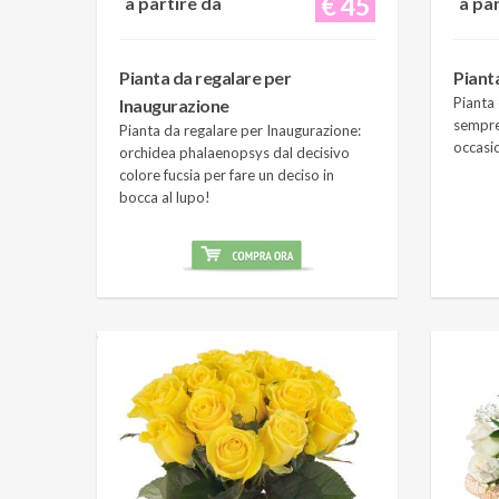
€ 45
a partire da
a pa
Pianta da regalare per
Piant
Pianta 
Inaugurazione
sempre
Pianta da regalare per Inaugurazione:
occasi
orchidea phalaenopsys dal decisivo
colore fucsia per fare un deciso in
bocca al lupo!