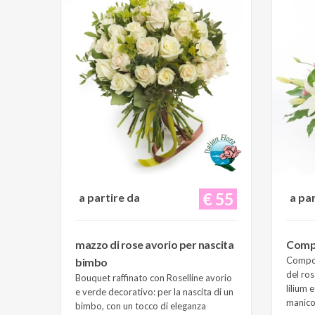
€ 55
a partire da
a pa
mazzo di rose avorio per nascita
Compo
Composi
bimbo
del ros
Bouquet raffinato con Roselline avorio
lilium 
e verde decorativo: per la nascita di un
manico 
bimbo, con un tocco di eleganza