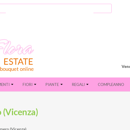
Vend
MENTI
FIORI
PIANTE
REGALI
COMPLEANNO
o (Vicenza)
nero (Vicenza)