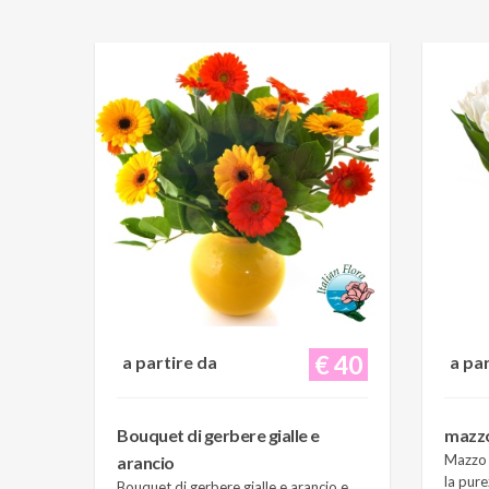
€ 40
a partire da
a pa
Bouquet di gerbere gialle e
mazzo 
Mazzo d
arancio
la pure
Bouquet di gerbere gialle e arancio e