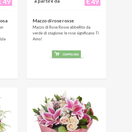
€ 49
€ 49
a partire da
rosa
Mazzo di rose rosse
un
Mazzo di Rose Rosse abbellito da
verde di stagione: le rose significano Ti
izia
Amo!