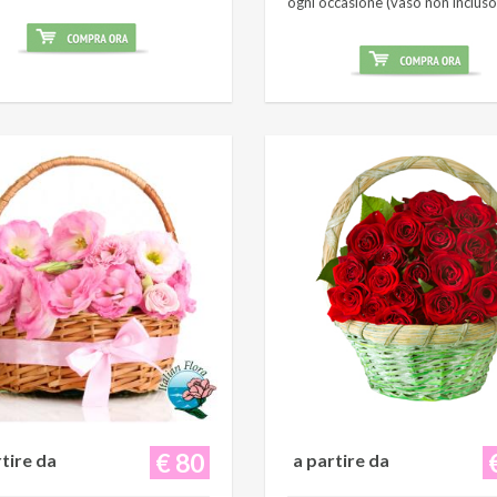
ogni occasione (vaso non incluso
€ 80
rtire da
a partire da