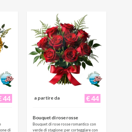
€ 44
€ 44
a partire da
Bouquet di rose rosse
e
Bouquet di rose rosse romantico con
ione di
verde di stagione: per corteggiare con