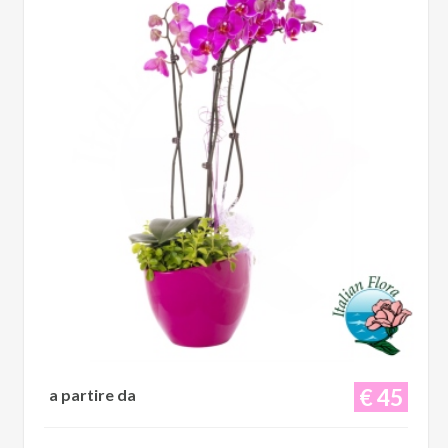
€ 45
a partire da