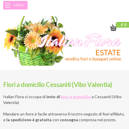
MENU
€ 0
Fiori a domicilio Cessaniti (Vibo Valentia)
Italian Flora si occupa di
invio di
fiori a domicilio
a
Cessaniti (Vibo
Valentia)
Mandare un fiore è facile attraverso il nostro negozio di fiori affiliato,
e
la spedizione è gratuita
con
consegna
compresa nel prezzo.