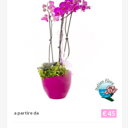
€ 45
a partire da