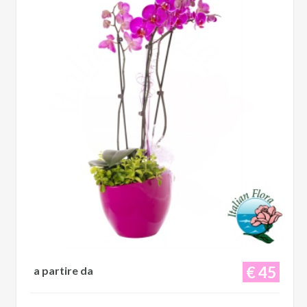
€ 45
a partire da