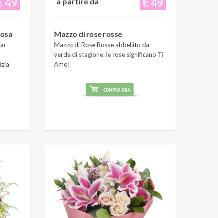
€ 49
€ 49
a partire da
rosa
Mazzo di rose rosse
un
Mazzo di Rose Rosse abbellito da
verde di stagione: le rose significano Ti
izia
Amo!