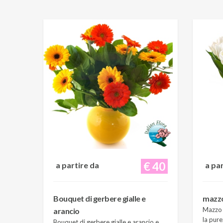
€ 40
a partire da
a pa
Bouquet di gerbere gialle e
mazzo 
Mazzo d
arancio
la pure
Bouquet di gerbere gialle e arancio e