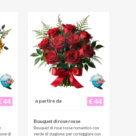
€ 44
€ 44
a partire da
Bouquet di rose rosse
e
Bouquet di rose rosse romantico con
ione di
verde di stagione: per corteggiare con