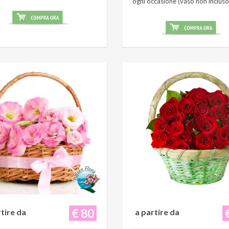
ogni occasione (vaso non incluso
€ 80
rtire da
a partire da