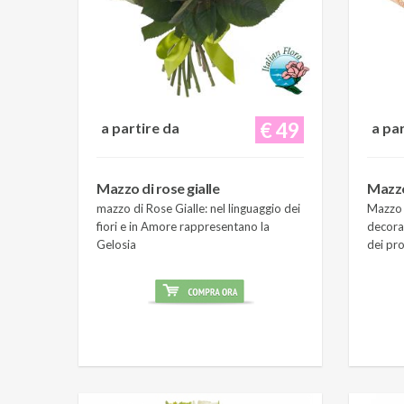
€ 49
a partire da
a pa
Mazzo di rose gialle
Mazzo
mazzo di Rose Gialle: nel linguaggio dei
Mazzo 
fiori e in Amore rappresentano la
decora
Gelosia
dei pro