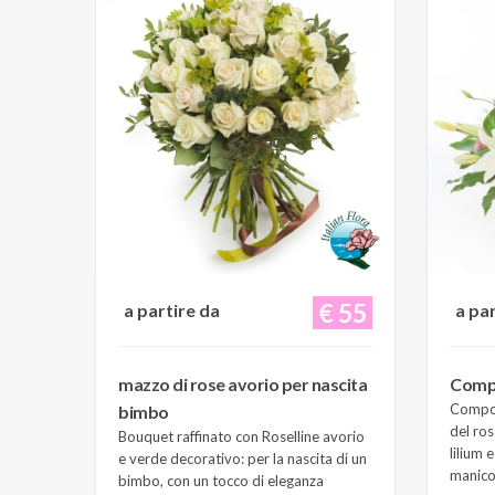
€ 55
a partire da
a pa
mazzo di rose avorio per nascita
Compo
Composi
bimbo
del ros
Bouquet raffinato con Roselline avorio
lilium 
e verde decorativo: per la nascita di un
manico 
bimbo, con un tocco di eleganza