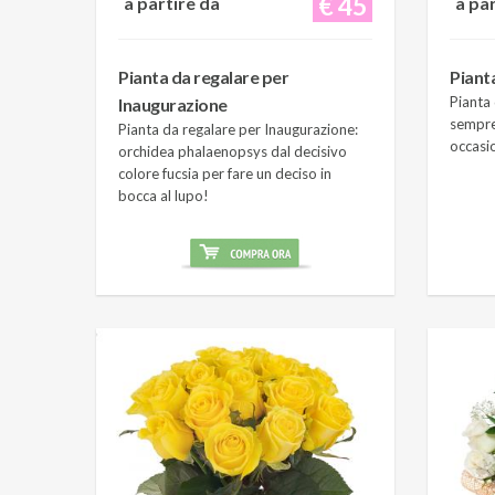
€ 45
a partire da
a pa
Pianta da regalare per
Piant
Pianta 
Inaugurazione
sempre
Pianta da regalare per Inaugurazione:
occasi
orchidea phalaenopsys dal decisivo
colore fucsia per fare un deciso in
bocca al lupo!