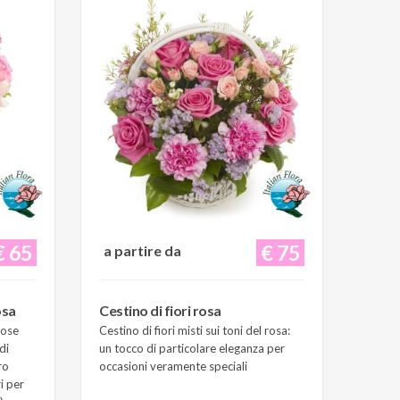
€ 65
€ 75
a partire da
osa
Cestino di fiori rosa
Rose
Cestino di fiori misti sui toni del rosa:
di
un tocco di particolare eleganza per
ro
occasioni veramente speciali
i per