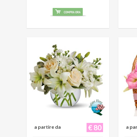
€ 80
a partire da
a pa