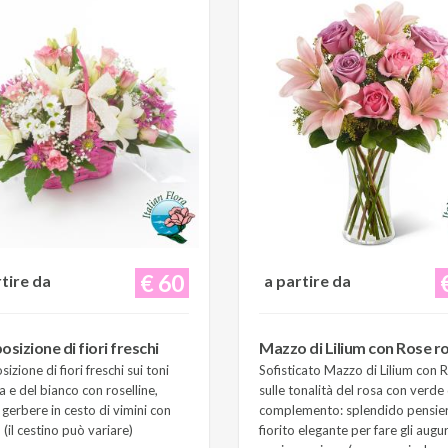
€ 60
rtire da
a partire da
sizione di fiori freschi
Mazzo di Lilium con Rose r
zione di fiori freschi sui toni
Sofisticato Mazzo di Lilium con 
a e del bianco con roselline,
sulle tonalità del rosa con verde 
e gerbere in cesto di vimini con
complemento: splendido pensie
(il cestino può variare)
fiorito elegante per fare gli augur