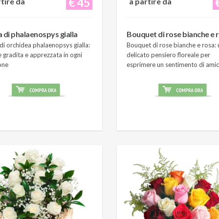
€ 45
rtire da
a partire da
a di phalaenospys gialla
Bouquet di rose bianche e 
di orchidea phalaenopsys gialla:
Bouquet di rose bianche e rosa: 
 gradita e apprezzata in ogni
delicato pensiero floreale per
one
esprimere un sentimento di amic