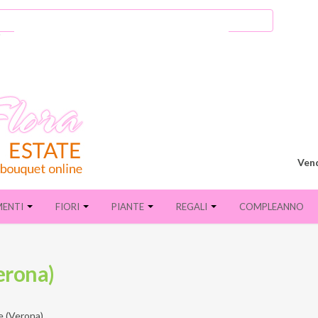
Vend
MENTI
FIORI
PIANTE
REGALI
COMPLEANNO
erona)
 (Verona)