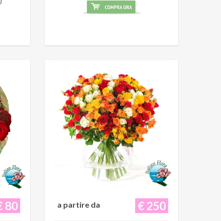
)
€ 80
€ 250
a partire da