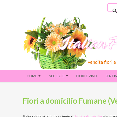
HOME
NEGOZIO
FIORI E VINO
SENTI
Fiori a domicilio Fumane (V
Italian Flora si occupa di
invio di
fiori a domicilio
a
Fumane