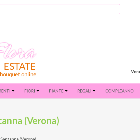
Vend
MENTI
FIORI
PIANTE
REGALI
COMPLEANNO
ntanna (Verona)
 Santanna (Verona)