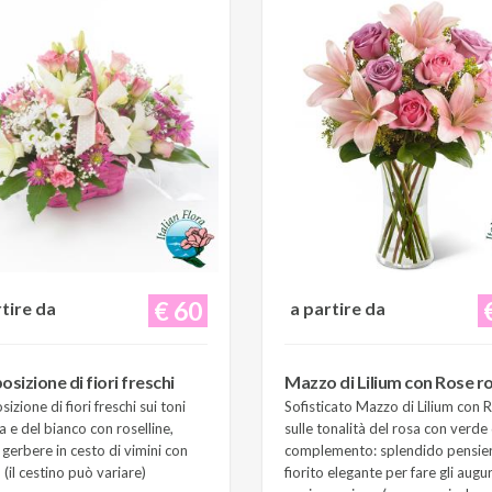
€ 60
rtire da
a partire da
sizione di fiori freschi
Mazzo di Lilium con Rose r
zione di fiori freschi sui toni
Sofisticato Mazzo di Lilium con 
a e del bianco con roselline,
sulle tonalità del rosa con verde 
e gerbere in cesto di vimini con
complemento: splendido pensie
(il cestino può variare)
fiorito elegante per fare gli augur