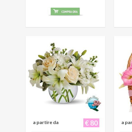
€ 80
a partire da
a pa