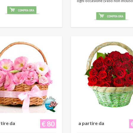
ogni occasione (vaso non incluso
€ 80
rtire da
a partire da