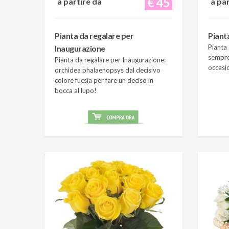
€ 45
a partire da
a pa
Pianta da regalare per
Piant
Pianta 
Inaugurazione
sempre
Pianta da regalare per Inaugurazione:
occasi
orchidea phalaenopsys dal decisivo
colore fucsia per fare un deciso in
bocca al lupo!