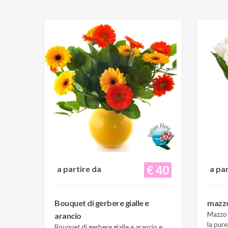
€ 40
a partire da
a pa
Bouquet di gerbere gialle e
mazzo 
Mazzo d
arancio
la pure
Bouquet di gerbere gialle e arancio e