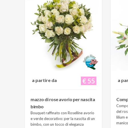
€ 55
a partire da
a pa
mazzo di rose avorio per nascita
Compo
Composi
bimbo
del ros
Bouquet raffinato con Roselline avorio
lilium 
e verde decorativo: per la nascita di un
manico 
bimbo, con un tocco di eleganza