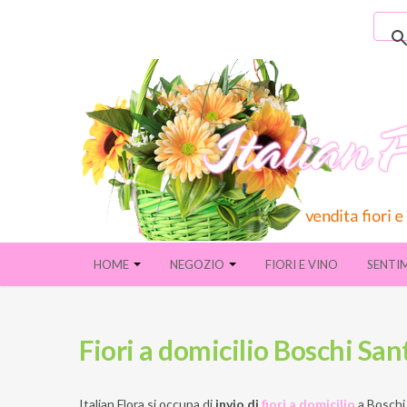
HOME
NEGOZIO
FIORI E VINO
SENTI
Fiori a domicilio Boschi Sa
Italian Flora si occupa di
invio di
fiori a domicilio
a
Boschi