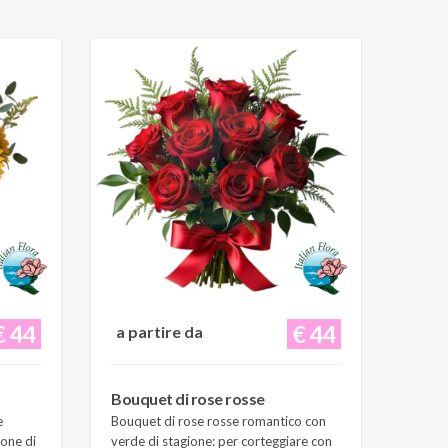
€ 44
€ 44
a partire da
Bouquet di rose rosse
e
Bouquet di rose rosse romantico con
ione di
verde di stagione: per corteggiare con