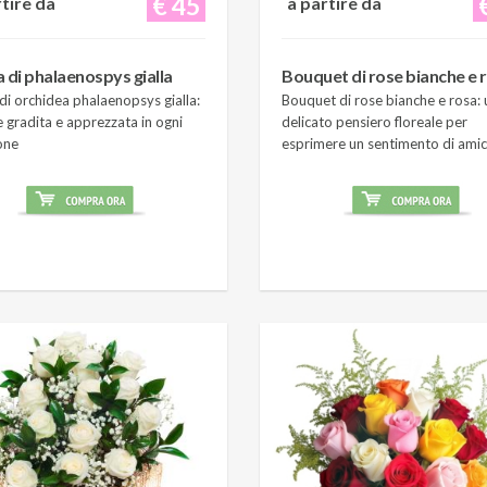
€ 45
rtire da
a partire da
a di phalaenospys gialla
Bouquet di rose bianche e 
di orchidea phalaenopsys gialla:
Bouquet di rose bianche e rosa: 
 gradita e apprezzata in ogni
delicato pensiero floreale per
one
esprimere un sentimento di amic