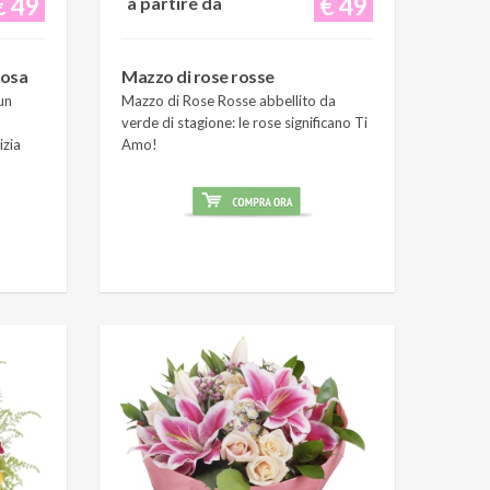
€ 49
€ 49
a partire da
rosa
Mazzo di rose rosse
un
Mazzo di Rose Rosse abbellito da
verde di stagione: le rose significano Ti
izia
Amo!