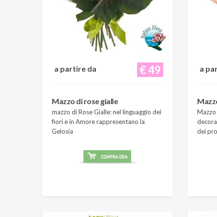
€ 49
a partire da
a pa
Mazzo di rose gialle
Mazzo
mazzo di Rose Gialle: nel linguaggio dei
Mazzo 
fiori e in Amore rappresentano la
decora
Gelosia
dei pro