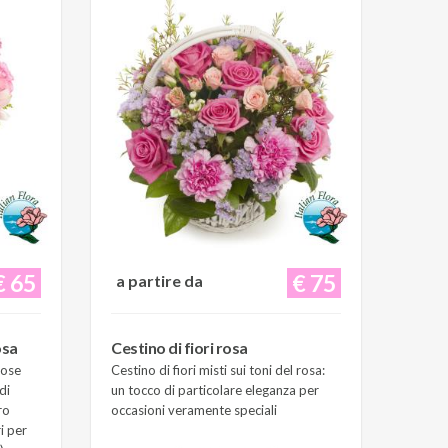
€ 65
€ 75
a partire da
osa
Cestino di fiori rosa
Rose
Cestino di fiori misti sui toni del rosa:
di
un tocco di particolare eleganza per
ro
occasioni veramente speciali
i per