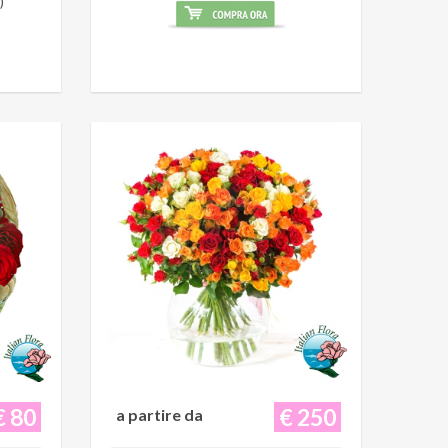
)
€ 80
€ 250
a partire da