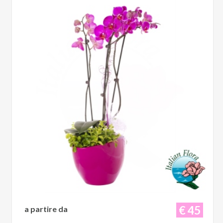
€ 45
a partire da