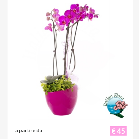
€ 45
a partire da