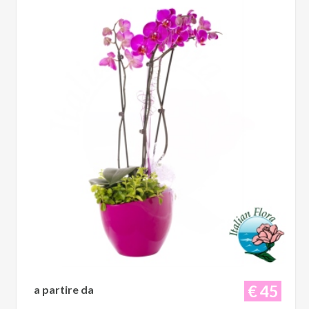
€ 45
a partire da