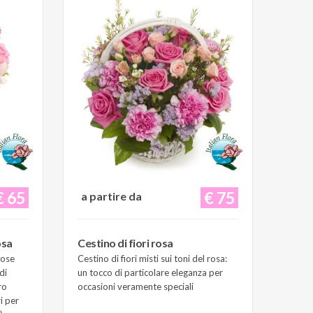
€ 65
€ 75
a partire da
osa
Cestino di fiori rosa
Rose
Cestino di fiori misti sui toni del rosa:
di
un tocco di particolare eleganza per
ro
occasioni veramente speciali
i per