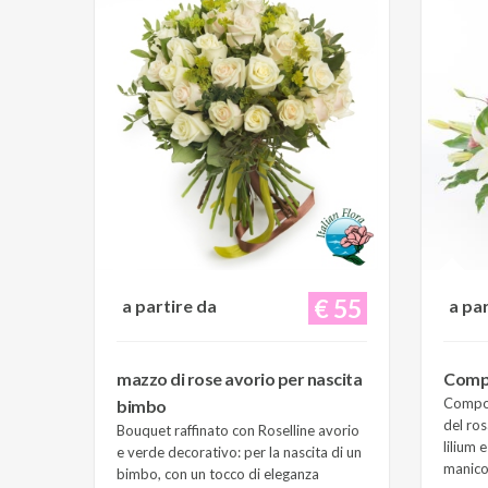
€ 55
a partire da
a pa
mazzo di rose avorio per nascita
Compo
Composi
bimbo
del ros
Bouquet raffinato con Roselline avorio
lilium 
e verde decorativo: per la nascita di un
manico 
bimbo, con un tocco di eleganza