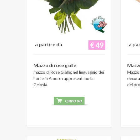
€ 49
a partire da
a pa
Mazzo di rose gialle
Mazzo
mazzo di Rose Gialle: nel linguaggio dei
Mazzo 
fiori e in Amore rappresentano la
decora
Gelosia
dei pro