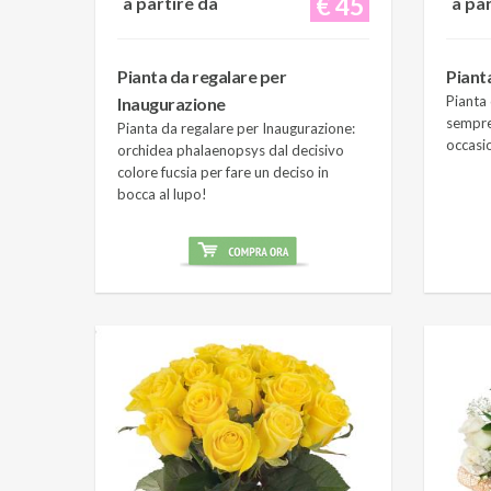
€ 45
a partire da
a pa
Pianta da regalare per
Piant
Pianta 
Inaugurazione
sempre
Pianta da regalare per Inaugurazione:
occasi
orchidea phalaenopsys dal decisivo
colore fucsia per fare un deciso in
bocca al lupo!