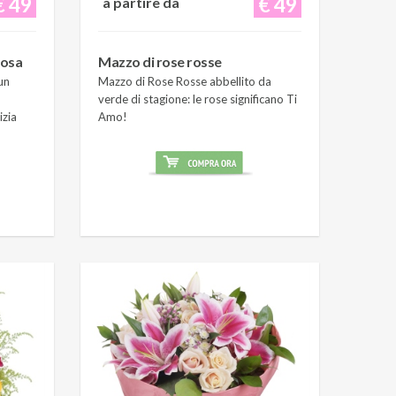
€ 49
€ 49
a partire da
rosa
Mazzo di rose rosse
un
Mazzo di Rose Rosse abbellito da
verde di stagione: le rose significano Ti
izia
Amo!