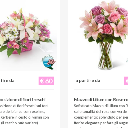
€ 60
rtire da
a partire da
sizione di fiori freschi
Mazzo di Lilium con Rose r
zione di fiori freschi sui toni
Sofisticato Mazzo di Lilium con 
a e del bianco con roselline,
sulle tonalità del rosa con verde 
e gerbere in cesto di vimini con
complemento: splendido pensie
(il cestino può variare)
fiorito elegante per fare gli augur