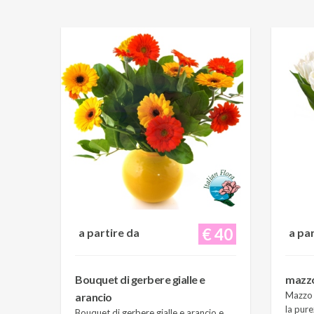
€ 40
a partire da
a pa
Bouquet di gerbere gialle e
mazzo 
Mazzo d
arancio
la pure
Bouquet di gerbere gialle e arancio e