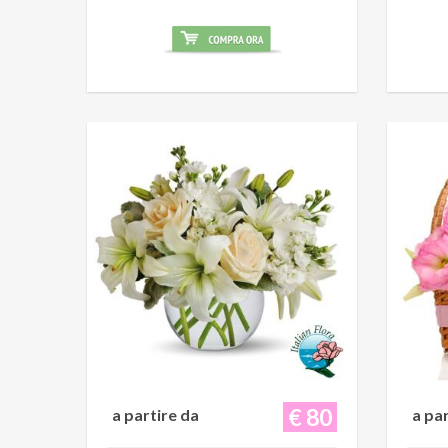
€ 80
a partire da
a pa