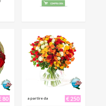
)
€ 80
€ 250
a partire da