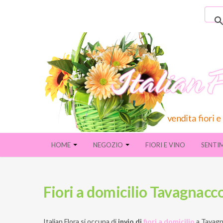
HOME
NEGOZIO
FIORI E VINO
SENTI
Fiori a domicilio Tavagnacc
Italian Flora si occupa di
invio di
fiori a domicilio
a
Tavagn