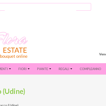
Vend
MENTI
FIORI
PIANTE
REGALI
COMPLEANNO
o (Udine)
acco (Udine)