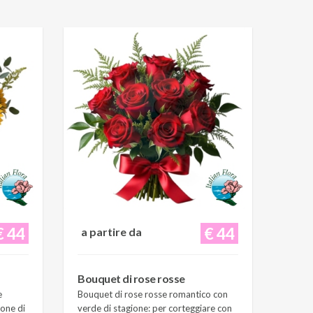
€ 44
€ 44
a partire da
Bouquet di rose rosse
e
Bouquet di rose rosse romantico con
ione di
verde di stagione: per corteggiare con