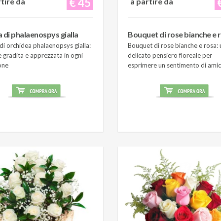
€ 45
rtire da
a partire da
a di phalaenospys gialla
Bouquet di rose bianche e 
di orchidea phalaenopsys gialla:
Bouquet di rose bianche e rosa: 
 gradita e apprezzata in ogni
delicato pensiero floreale per
one
esprimere un sentimento di amic