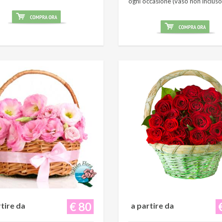
ogni occasione (vaso non incluso
€ 80
rtire da
a partire da