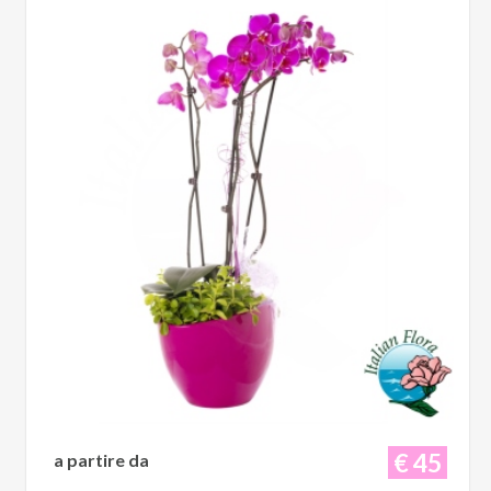
€ 45
a partire da