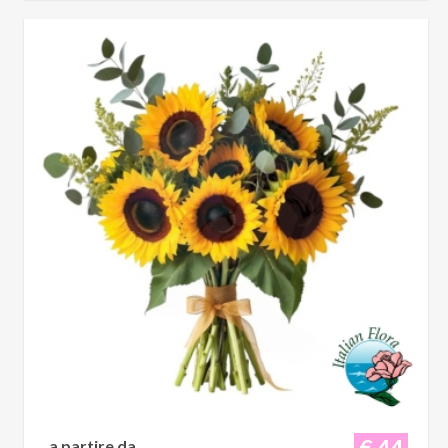
€ 44
a partire da