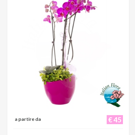
€ 45
a partire da