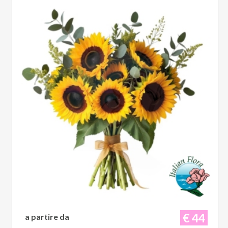
€ 44
a partire da