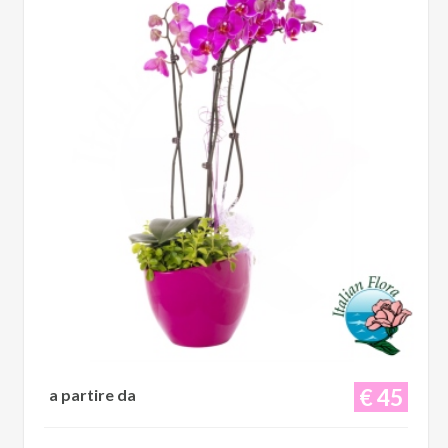
€ 45
a partire da