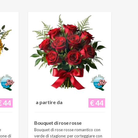
€ 44
€ 44
a partire da
Bouquet di rose rosse
e
Bouquet di rose rosse romantico con
ione di
verde di stagione: per corteggiare con