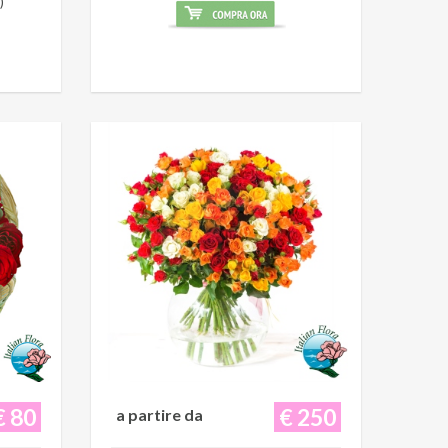
)
€ 80
€ 250
a partire da