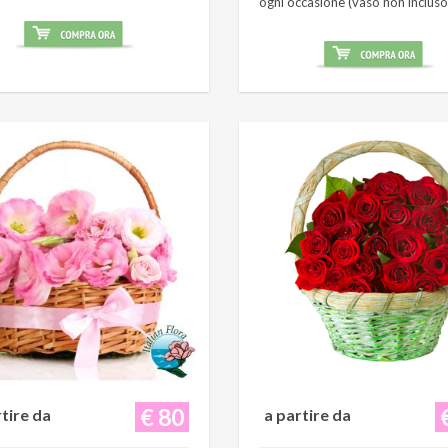
ogni occasione (vaso non incluso
€ 80
rtire da
a partire da