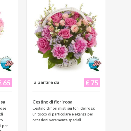
€ 65
€ 75
a partire da
osa
Cestino di fiori rosa
Rose
Cestino di fiori misti sui toni del rosa:
di
un tocco di particolare eleganza per
ro
occasioni veramente speciali
i per