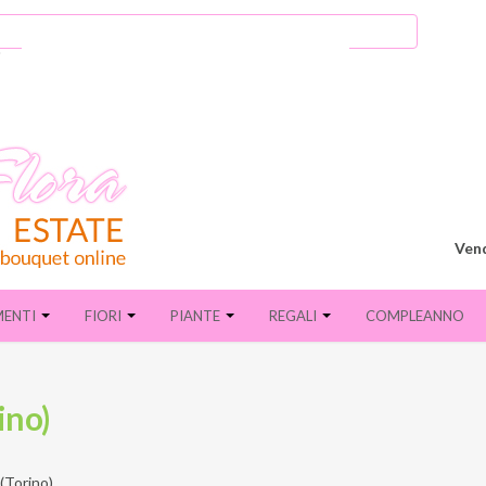
Vend
MENTI
FIORI
PIANTE
REGALI
COMPLEANNO
ino)
(Torino)