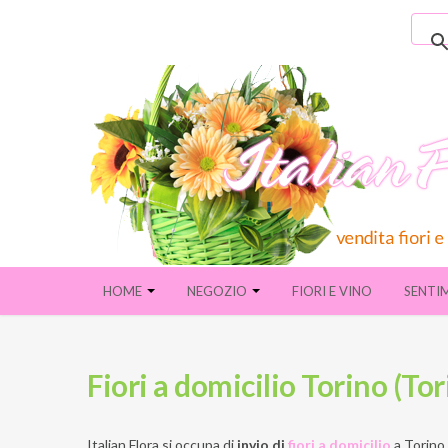
HOME
NEGOZIO
FIORI E VINO
SENTI
Fiori a domicilio Torino (Tor
Italian Flora si occupa di
invio di
fiori a domicilio
a
Torino 