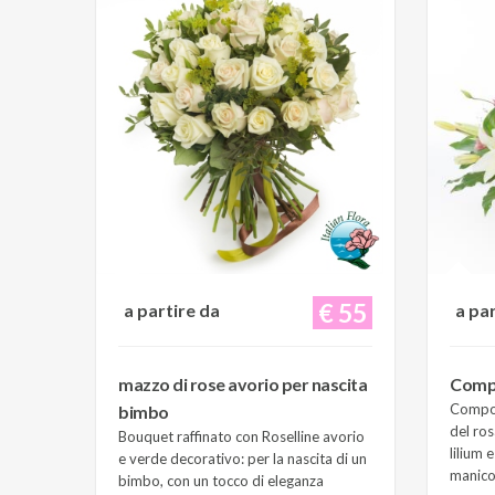
€ 55
a partire da
a pa
mazzo di rose avorio per nascita
Compo
Composi
bimbo
del ros
Bouquet raffinato con Roselline avorio
lilium 
e verde decorativo: per la nascita di un
manico 
bimbo, con un tocco di eleganza