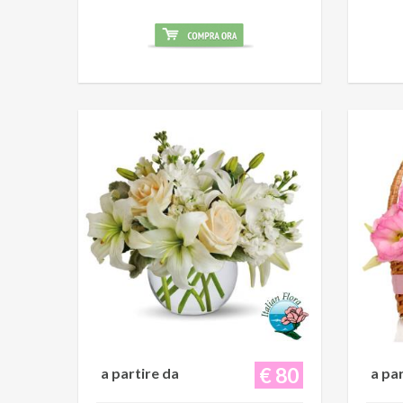
€ 80
a partire da
a pa