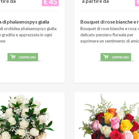
€ 45
rtire da
a partire da
a di phalaenospys gialla
Bouquet di rose bianche e 
di orchidea phalaenopsys gialla:
Bouquet di rose bianche e rosa: 
 gradita e apprezzata in ogni
delicato pensiero floreale per
one
esprimere un sentimento di amic