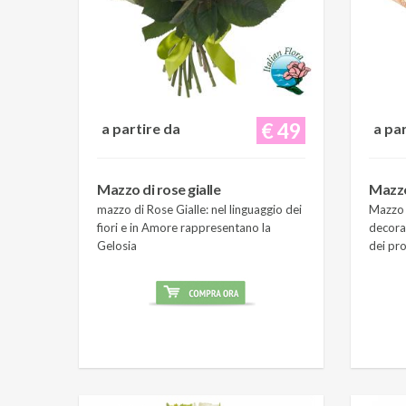
€ 49
a partire da
a pa
Mazzo di rose gialle
Mazzo
mazzo di Rose Gialle: nel linguaggio dei
Mazzo 
fiori e in Amore rappresentano la
decora
Gelosia
dei pro