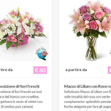
€ 60
rtire da
a partire da
sizione di fiori freschi
Mazzo di Lilium con Rose r
zione di fiori freschi sui toni
Sofisticato Mazzo di Lilium con 
a e del bianco con roselline,
sulle tonalità del rosa con verde 
e gerbere in cesto di vimini con
complemento: splendido pensie
(il cestino può variare)
fiorito elegante per fare gli augur