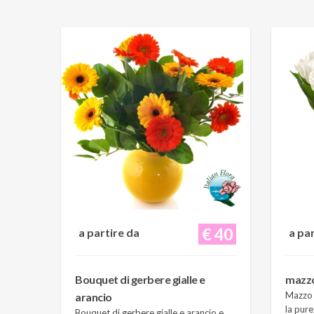
€ 40
a partire da
a pa
Bouquet di gerbere gialle e
mazzo 
Mazzo d
arancio
la pure
Bouquet di gerbere gialle e arancio e