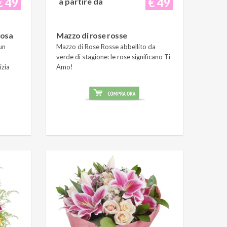
€ 49
€ 49
a partire da
rosa
Mazzo di rose rosse
un
Mazzo di Rose Rosse abbellito da
verde di stagione: le rose significano Ti
izia
Amo!