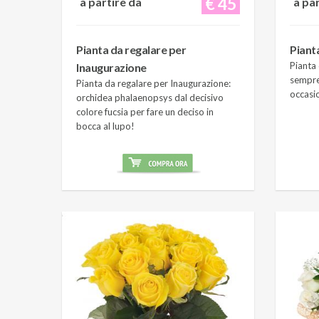
€ 45
a partire da
a pa
Pianta da regalare per
Piant
Pianta 
Inaugurazione
sempre
Pianta da regalare per Inaugurazione:
occasi
orchidea phalaenopsys dal decisivo
colore fucsia per fare un deciso in
bocca al lupo!