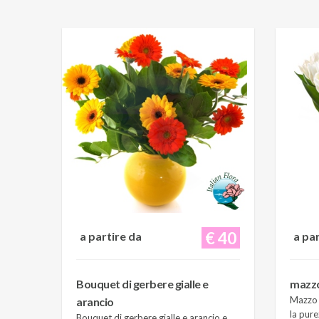
€ 40
a partire da
a pa
Bouquet di gerbere gialle e
mazzo 
Mazzo d
arancio
la pure
Bouquet di gerbere gialle e arancio e