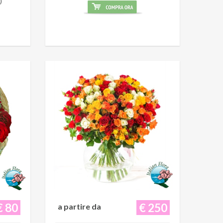
)
€ 80
€ 250
a partire da