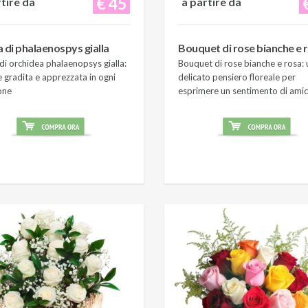
€ 45
rtire da
a partire da
a di phalaenospys gialla
Bouquet di rose bianche e 
di orchidea phalaenopsys gialla:
Bouquet di rose bianche e rosa: 
 gradita e apprezzata in ogni
delicato pensiero floreale per
one
esprimere un sentimento di amic