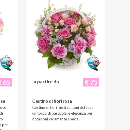
€ 65
€ 75
a partire da
osa
Cestino di fiori rosa
Rose
Cestino di fiori misti sui toni del rosa:
di
un tocco di particolare eleganza per
ro
occasioni veramente speciali
i per