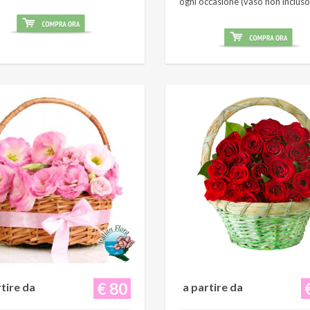
ogni occasione (vaso non incluso
€ 80
rtire da
a partire da