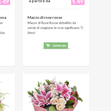
€ 49
€ 49
a partire da
rosa
Mazzo di rose rosse
un
Mazzo di Rose Rosse abbellito da
verde di stagione: le rose significano Ti
izia
Amo!