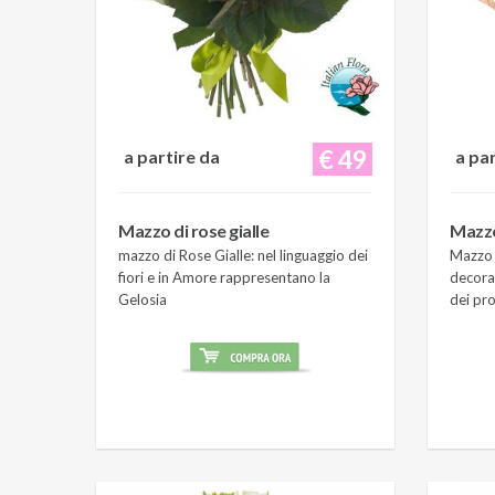
€ 49
a partire da
a pa
Mazzo di rose gialle
Mazzo
mazzo di Rose Gialle: nel linguaggio dei
Mazzo 
fiori e in Amore rappresentano la
decora
Gelosia
dei pro