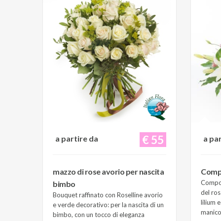
€ 55
a partire da
a pa
mazzo di rose avorio per nascita
Compo
Composi
bimbo
del ros
Bouquet raffinato con Roselline avorio
lilium 
e verde decorativo: per la nascita di un
manico 
bimbo, con un tocco di eleganza