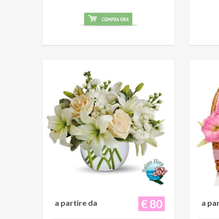
€ 80
a partire da
a pa