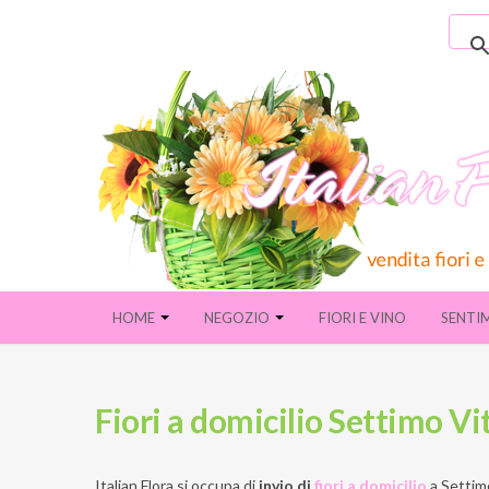
HOME
NEGOZIO
FIORI E VINO
SENTI
Fiori a domicilio Settimo Vi
Italian Flora si occupa di
invio di
fiori a domicilio
a
Settim