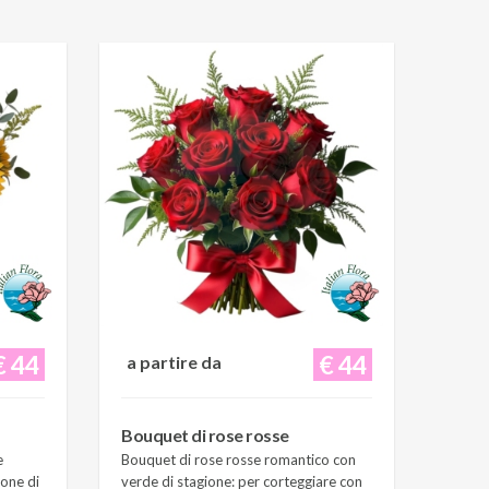
€ 44
€ 44
a partire da
Bouquet di rose rosse
e
Bouquet di rose rosse romantico con
ione di
verde di stagione: per corteggiare con