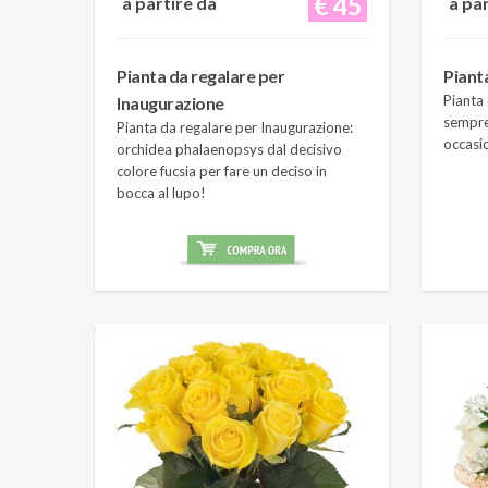
€ 45
a partire da
a pa
Pianta da regalare per
Piant
Pianta 
Inaugurazione
sempre
Pianta da regalare per Inaugurazione:
occasi
orchidea phalaenopsys dal decisivo
colore fucsia per fare un deciso in
bocca al lupo!