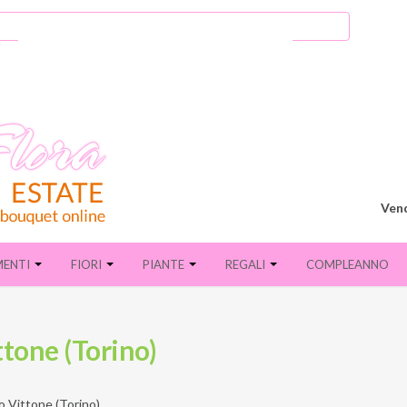
Vend
MENTI
FIORI
PIANTE
REGALI
COMPLEANNO
ttone (Torino)
o Vittone (Torino)