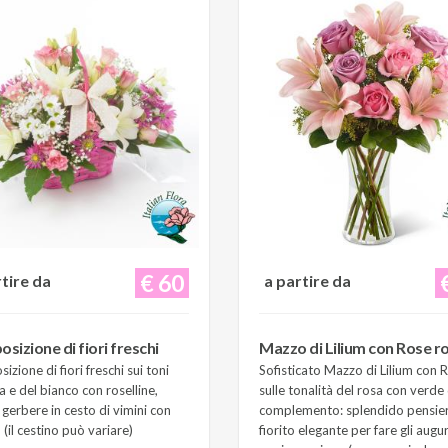
€ 60
rtire da
a partire da
sizione di fiori freschi
Mazzo di Lilium con Rose r
zione di fiori freschi sui toni
Sofisticato Mazzo di Lilium con 
a e del bianco con roselline,
sulle tonalità del rosa con verde 
e gerbere in cesto di vimini con
complemento: splendido pensie
(il cestino può variare)
fiorito elegante per fare gli augur