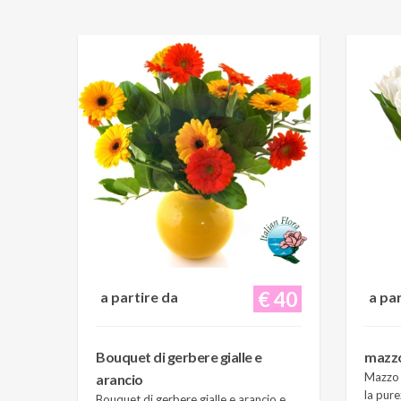
€ 40
a partire da
a pa
Bouquet di gerbere gialle e
mazzo 
Mazzo d
arancio
la pure
Bouquet di gerbere gialle e arancio e