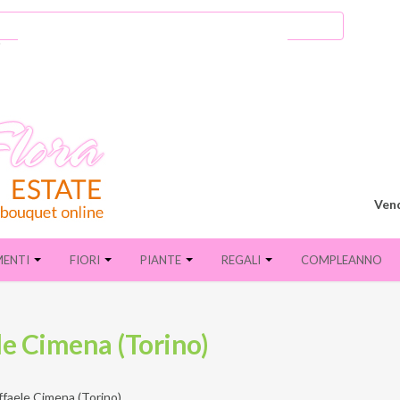
Vend
MENTI
FIORI
PIANTE
REGALI
COMPLEANNO
ele Cimena (Torino)
ffaele Cimena (Torino)