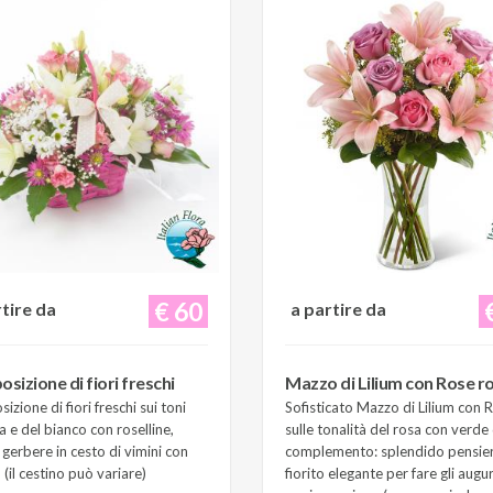
€ 60
rtire da
a partire da
sizione di fiori freschi
Mazzo di Lilium con Rose r
zione di fiori freschi sui toni
Sofisticato Mazzo di Lilium con 
a e del bianco con roselline,
sulle tonalità del rosa con verde 
e gerbere in cesto di vimini con
complemento: splendido pensie
(il cestino può variare)
fiorito elegante per fare gli augur