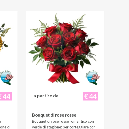
€ 44
€ 44
a partire da
Bouquet di rose rosse
e
Bouquet di rose rosse romantico con
ione di
verde di stagione: per corteggiare con