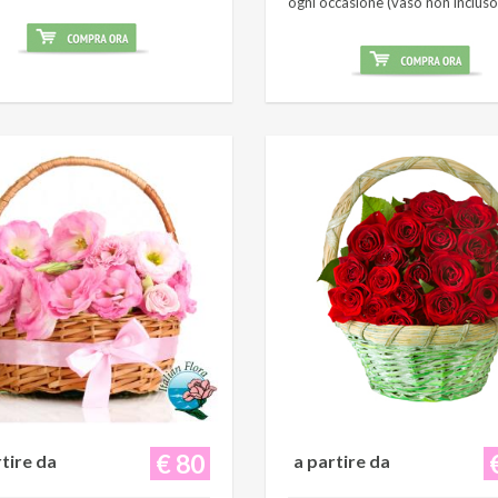
ogni occasione (vaso non incluso
€ 80
rtire da
a partire da