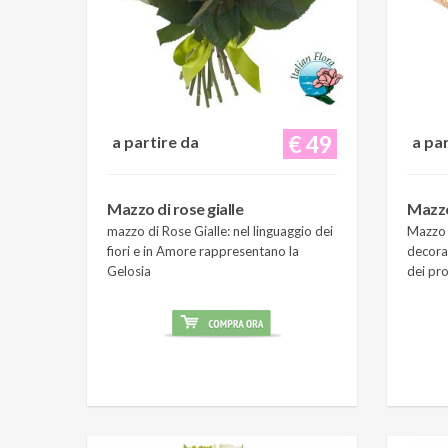
€ 49
a partire da
a pa
Mazzo di rose gialle
Mazzo
mazzo di Rose Gialle: nel linguaggio dei
Mazzo 
fiori e in Amore rappresentano la
decora
Gelosia
dei pro