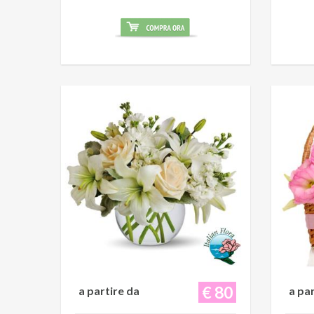
€ 80
a partire da
a pa