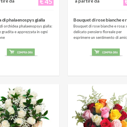
€ 45
rtire da
a partire da
a di phalaenospys gialla
Bouquet di rose bianche e 
di orchidea phalaenopsys gialla:
Bouquet di rose bianche e rosa: 
 gradita e apprezzata in ogni
delicato pensiero floreale per
one
esprimere un sentimento di amic