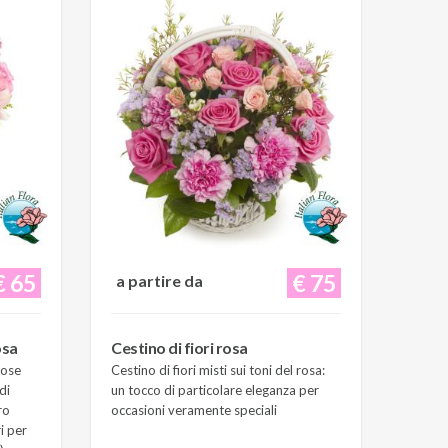
€ 65
€ 75
a partire da
osa
Cestino di fiori rosa
Rose
Cestino di fiori misti sui toni del rosa:
di
un tocco di particolare eleganza per
ro
occasioni veramente speciali
i per