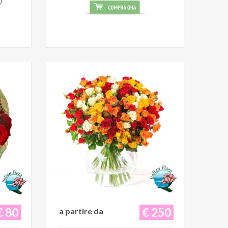
)
€ 80
€ 250
a partire da