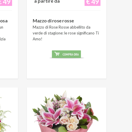
€ 49
€ 49
a partire da
rosa
Mazzo di rose rosse
un
Mazzo di Rose Rosse abbellito da
verde di stagione: le rose significano Ti
izia
Amo!