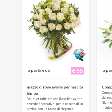
€ 55
a partire da
a pa
mazzo di rose avorio per nascita
Compo
Composi
bimbo
del ros
Bouquet raffinato con Roselline avorio
lilium 
e verde decorativo: per la nascita di un
manico 
bimbo, con un tocco di eleganza