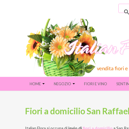
HOME
NEGOZIO
FIORI E VINO
SENTI
Fiori a domicilio San Raffa
Italian Flora si occupa di
invio di
fiori a domicilio
a
San Ra