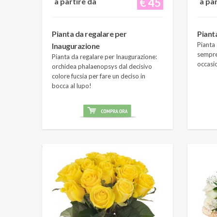
€ 45
a partire da
a pa
Pianta da regalare per
Piant
Pianta 
Inaugurazione
sempre
Pianta da regalare per Inaugurazione:
occasi
orchidea phalaenopsys dal decisivo
colore fucsia per fare un deciso in
bocca al lupo!