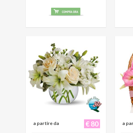
€ 80
a partire da
a pa