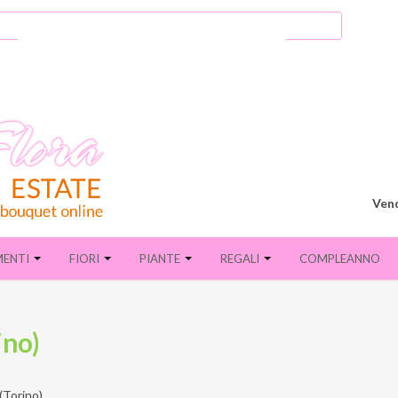
Vend
MENTI
FIORI
PIANTE
REGALI
COMPLEANNO
ino)
(Torino)