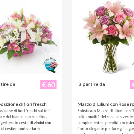
€ 60
rtire da
a partire da
sizione di fiori freschi
Mazzo di Lilium con Rose r
zione di fiori freschi sui toni
Sofisticato Mazzo di Lilium con 
a e del bianco con roselline,
sulle tonalità del rosa con verde 
e gerbere in cesto di vimini con
complemento: splendido pensie
(il cestino può variare)
fiorito elegante per fare gli augur