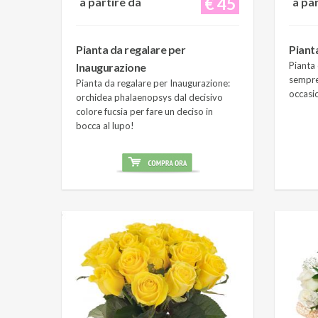
€ 45
a partire da
a pa
Pianta da regalare per
Piant
Pianta 
Inaugurazione
sempre
Pianta da regalare per Inaugurazione:
occasi
orchidea phalaenopsys dal decisivo
colore fucsia per fare un deciso in
bocca al lupo!