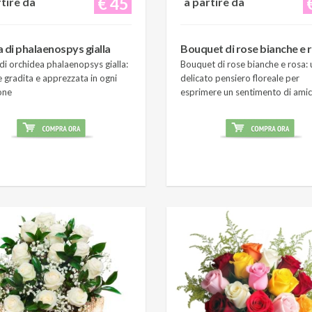
€ 45
rtire da
a partire da
a di phalaenospys gialla
Bouquet di rose bianche e 
di orchidea phalaenopsys gialla:
Bouquet di rose bianche e rosa: 
 gradita e apprezzata in ogni
delicato pensiero floreale per
one
esprimere un sentimento di amic