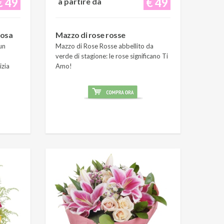
€ 49
€ 49
a partire da
rosa
Mazzo di rose rosse
un
Mazzo di Rose Rosse abbellito da
verde di stagione: le rose significano Ti
izia
Amo!