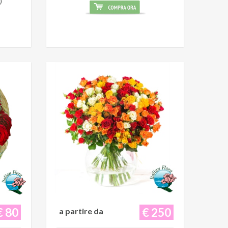
)
€ 80
€ 250
a partire da