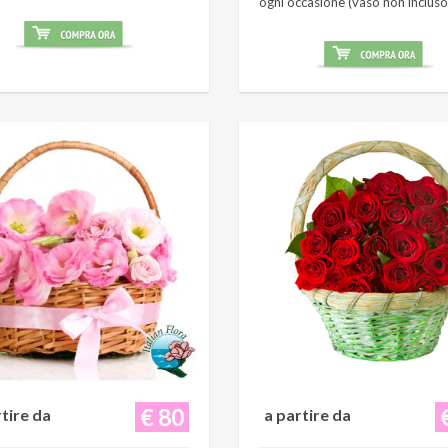
ogni occasione (vaso non incluso
€ 80
rtire da
a partire da