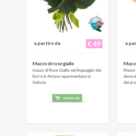
€ 49
a partire da
a pa
Mazzo di rose gialle
Mazzo
mazzo di Rose Gialle: nel linguaggio dei
Mazzo 
fiori e in Amore rappresentano la
decora
Gelosia
dei pro