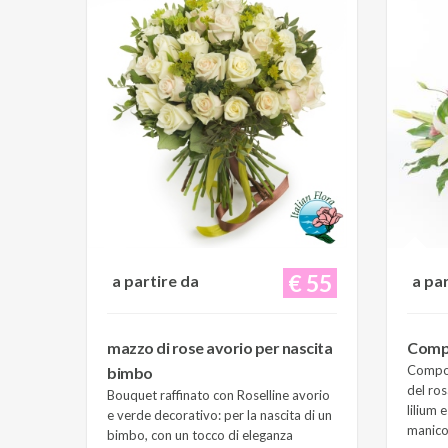
€ 55
a partire da
a pa
mazzo di rose avorio per nascita
Compo
Composi
bimbo
del ros
Bouquet raffinato con Roselline avorio
lilium 
e verde decorativo: per la nascita di un
manico 
bimbo, con un tocco di eleganza