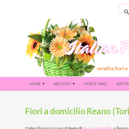
HOME
NEGOZIO
FIORI E VINO
SENTI
Fiori a domicilio Reano (Tor
Italian Flora si occupa di
invio di
fiori a domicilio
a
Reano 