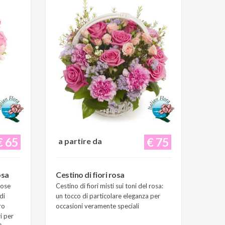
€ 65
€ 75
a partire da
osa
Cestino di fiori rosa
Rose
Cestino di fiori misti sui toni del rosa:
di
un tocco di particolare eleganza per
ro
occasioni veramente speciali
i per