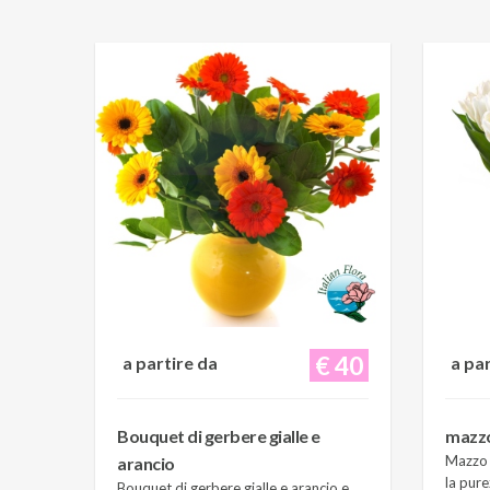
€ 40
a partire da
a pa
Bouquet di gerbere gialle e
mazzo 
Mazzo d
arancio
la pure
Bouquet di gerbere gialle e arancio e