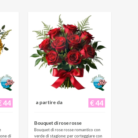
€ 44
€ 44
a partire da
Bouquet di rose rosse
e
Bouquet di rose rosse romantico con
ione di
verde di stagione: per corteggiare con