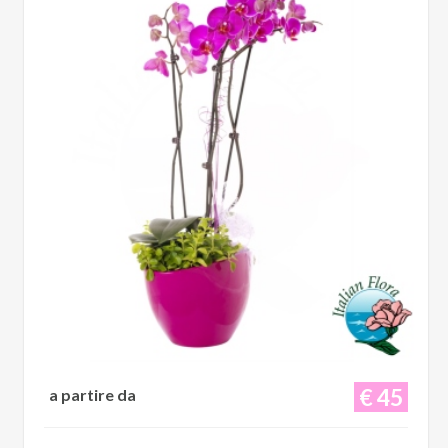
€ 45
a partire da